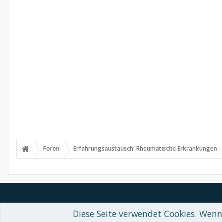
Foren
Erfahrungsaustausch: Rheumatische Erkrankungen
Diese Seite verwendet Cookies. Wenn 
Forum software by XenForo™
© 2010-2018 XenForo Ltd.
-
Deutsch von