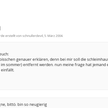
n
rde erstellt von
schnullerdevil
,
5. März 2004
.
euch:
bisschen genauer erklären, denn bei mir soll die schleimhau
im sommer) entfernt werden. nun meine frage hat jemand er
einfällt.
e, bittö. bin so neugierig