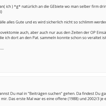
n( ich ) *g* natürlich an die GEbiete wo man selber firm drin 
t)
Fälle alles Gute und es wird sicherlich nicht so schlimm werde
novektomie auch, aber auch nur aus den Zeiten der OP Eins
ie ich dort an den Pat. sammeln konnte schon so veraltet is
...
nst Du mal in "Beiträgen suchen" gehen. Da findest Du gan
r mir. Das erste Mal war es eine offene (1988) und 2002/3 je