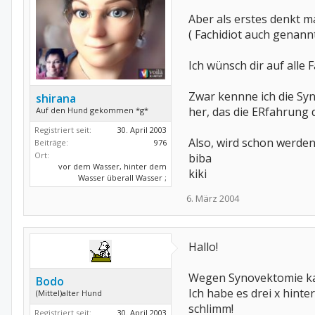
Aber als erstes denkt ma
( Fachidiot auch genann
Ich wünsch dir auf alle 
Zwar kennne ich die Sy
shirana
her, das die ERfahrung d
Auf den Hund gekommen *g*
Registriert seit:
30. April 2003
Also, wird schon werden..
Beiträge:
976
Ort:
biba
vor dem Wasser, hinter dem
kiki
Wasser überall Wasser ;
6. März 2004
Hallo!
Wegen Synovektomie kan
Bodo
Ich habe es drei x hinte
(Mittel)alter Hund
schlimm!
Registriert seit:
30. April 2003