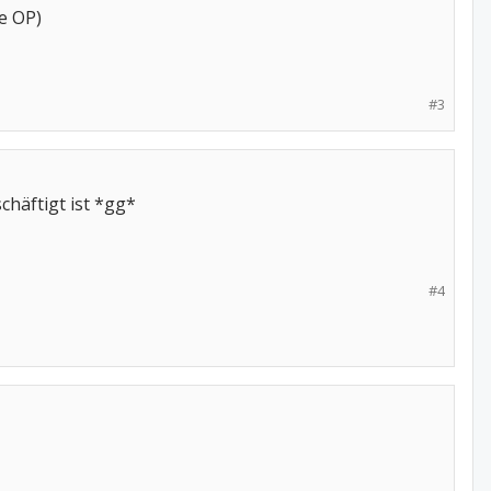
ie OP)
#3
chäftigt ist *gg*
#4