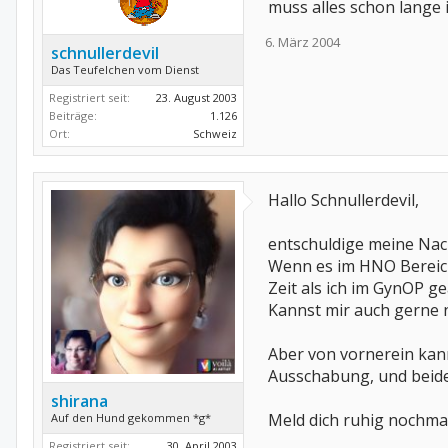
muss alles schon lange
6. März 2004
schnullerdevil
Das Teufelchen vom Dienst
Registriert seit:
23. August 2003
Beiträge:
1.126
Ort:
Schweiz
Hallo Schnullerdevil,
entschuldige meine Nac
Wenn es im HNO Bereich l
Zeit als ich im GynOP g
Kannst mir auch gerne 
Aber von vornerein kann
Ausschabung, und beides
shirana
Meld dich ruhig nochmal
Auf den Hund gekommen *g*
Registriert seit:
30. April 2003