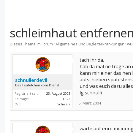
schleimhaut entferne
Dieses Thema im Forum "
Allgemeines und Begleiterkrankungen
" wu
tach ihr da,
hab da mal ne frage an 
kann mir einer das nen 
aufschieben spätestens 
schnullerdevil
Das Teufelchen vom Dienst
und was euch dazu alles 
lg schnulli
Registriert seit:
23. August 2003
Beiträge:
1.126
5. März 2004
Ort:
Schweiz
warte auf eure meinungn