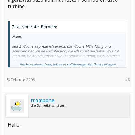
turbine
Zitat von rote_Baronin:
Hallo,
seit 2 Wochen spritze ich einmal die Woche MTX 15mg und
schwupp hab ich ne Pilzinfektion, die ich sonst nie hatte. Was tut
man am besten dagegen? Die Frauenärztin meint, dass ich mich
schon drauf einstellen könnte, dass ich die jetzt öfter haben werde
Klicke in dieses Feld, um es in vollständiger Größe anzuzeigen.
wegen dem MTX, aber auf das MTX kann ich auch eigentlich nicht
verzichten, da meine Krankheitsaktivität im Moment sehr hoch ist.
5. Februar 2006
#6
Weiß jemand von euch Rat?
trombone
die Schreibtischtäterin
Hallo,