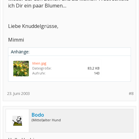
ich Dir ein paar Blumen....
Liebe Knuddelgrüsse,
Mimmi
Anhänge:
lilien.jpg
Dateigröße:
83,2 KB
Aufrufe:
143
23. Juni 2003
#8
Bodo
(Mittel)alter Hund