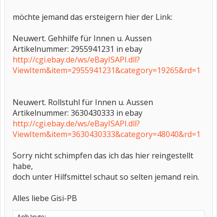
möchte jemand das ersteigern hier der Link:
Neuwert. Gehhilfe für Innen u. Aussen
Artikelnummer: 2955941231 in ebay
http://cgi.ebay.de/ws/eBayISAPI.dll?
ViewItem&item=2955941231&category=19265&rd=1
Neuwert. Rollstuhl für Innen u. Aussen
Artikelnummer: 3630430333 in ebay
http://cgi.ebay.de/ws/eBayISAPI.dll?
ViewItem&item=3630430333&category=48040&rd=1
Sorry nicht schimpfen das ich das hier reingestellt
habe,
doch unter Hilfsmittel schaut so selten jemand rein.
Alles liebe Gisi-PB
Anhänge: