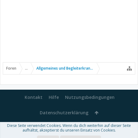
Foren
...
Allgemeines und Begleiterkrankungen
Kontakt
Hilfe
Nutzungsbedingungen
Datenschutzerklärung
Diese Seite verwendet Cookies. Wenn du dich weiterhin auf dieser Seite
Forum software by XenForo™
aufhältst, akzeptierst du unseren Einsatz von Cookies.
-
Deutsch von xenDach
Some XenForo functionality crafted by
Audentio Design
.