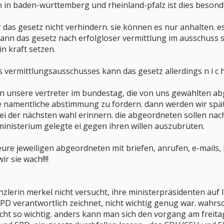
 in baden-württemberg und rheinland-pfalz ist dies besond
r das gesetz nicht verhindern. sie können es nur anhalten. e
kann das gesetz nach erfolgloser vermittlung im ausschuss
n kraft setzen.
vermittlungsausschusses kann das gesetz allerdings n i c h t
 unsere vertreter im bundestag, die von uns gewählten abg
ne namentliche abstimmung zu fordern. dann werden wir spät
ei der nächsten wahl erinnern. die abgeordneten sollen na
ministerium gelegte ei gegen ihren willen auszubrüten.
ure jeweiligen abgeordneten mit briefen, anrufen, e-mails, i
r sie wach!!!!
kanzlerin merkel nicht versucht, ihre ministerpräsidenten au
 SPD verantwortlich zeichnet, nicht wichtig genug war. wahrs
cht so wichtig. anders kann man sich den vorgang am freitag 