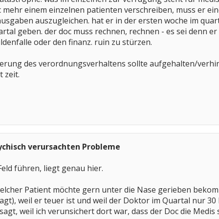
re vertreter im bundestag, die von uns gewählten abgeordneten; fragen wir sie,
oc mehr einem einzelnen patienten verschreiben, muss er ei
entliche abstimmung zu fordern. dann werden wir später wissen, wer mit ja und 
ten wahl erinnern. die abgeordneten sollen nach ihrem gewissen abstimmen, niem
ausgaben auszugleichen. hat er in der ersten woche im quart
te ei gegen ihren willen auszubrüten.
tal geben. der doc muss rechnen, rechnen - es sei denn er i
weiligen abgeordneten mit briefen, anrufen, e-mails, in denen ihr um auskunft bi
denfalle oder den finanz. ruin zu stürzen.
erung des verordnungsverhaltens sollte aufgehalten/verhi
rin merkel nicht versucht, ihre ministerpräsidenten auf linie zu bekommen. das ka
 zeit.
twortlich zeichnet, nicht wichtig genug war. wahrscheinlich war es auch den ande
chtig. anders kann man sich den vorgang am freitag nicht erklären. erstmals (!) h
 durchfallen lassen , das CDU/CSU und SPD im bundestag beschlossen haben.
sychisch verursachten Probleme
 Feld führen, liegt genau hier.
elcher Patient möchte gern unter die Nase gerieben bekomm
sagt), weil er teuer ist und weil der Doktor im Quartal nur 30
sagt, weil ich verunsichert dort war, dass der Doc die Medi