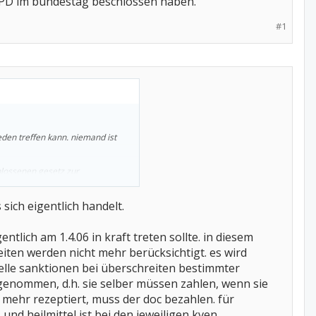
SPD im bundestag beschlossen haben.
#1
eden treffen kann. niemand ist
hlossenen gesetz zur
gert.
sich eigentlich handelt.
ive gefolgt. damit hat sich
ntlich am 1.4.06 in kraft treten sollte. in diesem
 zustimmungspflichtiges gesetz.
iten werden nicht mehr berücksichtigt. es wird
rheit beschliessen und damit in
ielle sanktionen bei überschreiten bestimmter
genommen, d.h. sie selber müssen zahlen, wenn sie
ondern frühestens im mai.
d mehr rezeptiert, muss der doc bezahlen. für
nd heilmittel ist bei den jeweiligen kven