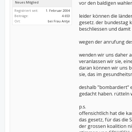
vor den baldigen wahlen
Neues Mitglied
Registriert seit:
1. Februar 2004
leider können die lände
Beiträge:
4.653
Ort:
bei Frau Antje
gesetz. der bundestag 
beschliessen und damit i
wegen der anrufung des 
wenden wir uns daher an
veranlassen wir sie, ei
daran können wir uns b
sie, das im gesundheits
deshalb "bombardiert" e
gedacht haben. rütteln wi
p.s.
offensichtlich hat die 
das gesetz, für das die
der grossen koalition ni