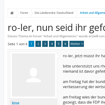
Foren
Die Länderecke: Deutschland
Arbeit und Allgem
ro-ler, nun seid ihr ge
Dieses Thema im Forum "
Arbeit und Allgemeines
" wurde erstellt vo
1
2
3
4
5
6
Weiter >
Seite 1 von 6
ro-ler, jetzt müsst ihr 
bitte unterstützt uns rh
niemand ist davor gefeit
am freitag hat der bund
verbesserung der wirtsc
am freitag wies der bund
gezeigt, dass die FDP ih
bise