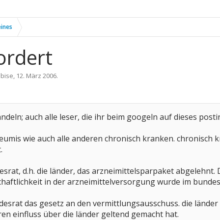
eines
fordert
n
bise
,
12. März 2006
.
handeln; auch alle leser, die ihr beim googeln auf dieses post
eumis wie auch alle anderen chronisch kranken. chronisch kra
.
esrat, d.h. die länder, das arzneimittelsparpaket abgeleh
haftlichkeit in der arzneimittelversorgung wurde im bunde
esrat das gesetz an den vermittlungsausschuss. die länder si
ren einfluss über die länder geltend gemacht hat.