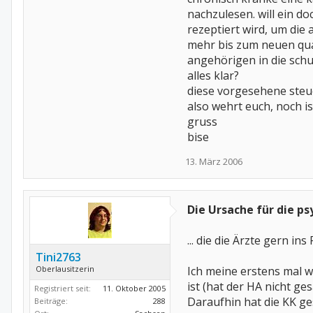
wenden wir uns daher an unse
nachzulesen. will ein d
veranlassen wir sie, eine nam
können wir uns bei der nächs
rezeptiert wird, um die 
gesundheitsministerium geleg
mehr bis zum neuen quar
deshalb "bombardiert" eure je
angehörigen in die schul
haben. rütteln wir sie wach!!!!
alles klar?
diese vorgesehene steu
p.s.
offensichtlich hat die kanzle
also wehrt euch, noch ist
gesetz, für das die SPD veran
gruss
grossen koalition nicht so wi
bise
CDU/CSU und SPD, ein gesetz
13. März 2006
Die Ursache für die p
... die die Ärzte gern ins
Tini2763
Oberlausitzerin
Ich meine erstens mal w
ist (hat der HA nicht ge
Registriert seit:
11. Oktober 2005
Daraufhin hat die KK ge
Beiträge:
288