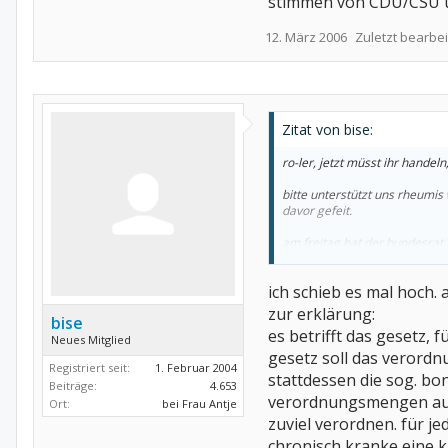
stimmen von CDU/CSU un
12. März 2006
Zuletzt bearbei
Zitat von bise:
ro-ler, jetzt müsst ihr handel
bitte unterstützt uns rheumis 
davor gefeit.
am freitag hat der bundesrat
verbesserung der wirtschaftl
ich schieb es mal hoch. 
am freitag wies der bundesrat
gezeigt, dass die FDP ihren e
zur erklärung:
bise
vor den baldigen wahlen in b
es betrifft das gesetz, 
Neues Mitglied
leider können die länder das 
gesetz soll das verordn
Registriert seit:
1. Februar 2004
der bundestag kann das geset
stattdessen die sog. bo
Beiträge:
4.653
kraft setzen.
verordnungsmengen auslö
Ort:
bei Frau Antje
wegen der anrufung des vermit
zuviel verordnen. für je
chronisch kranke eine k