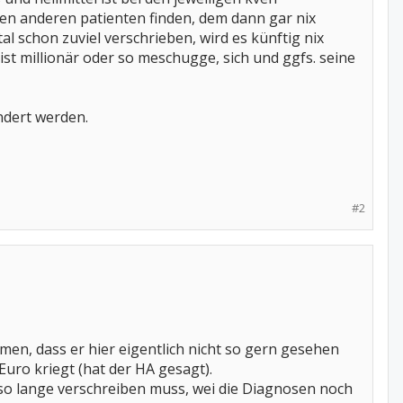
 wie sie stimmen werden,
nen anderen patienten finden, dem dann gar nix
wer mit nein gestimmt hat. daran
and verpflichtet sie, das im
al schon zuviel verschrieben, wird es künftig nix
st millionär oder so meschugge, sich und ggfs. seine
ttet, was sie sich dabei gedacht
ndert werden.
nn nur bedeuten, dass ihr das
ren wichtigen leuten in der
aben die länder mit stimmen von
#2
en, dass er hier eigentlich nicht so gern gesehen
 Euro kriegt (hat der HA gesagt).
s so lange verschreiben muss, wei die Diagnosen noch