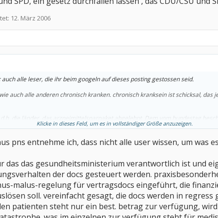
d SPD, ein gesetz durchfallen lassen , das CDU/CSU und 
tet:
12. März 2006
n; auch alle leser, die ihr beim googeln auf dieses posting gestossen seid.
wie auch alle anderen chronisch kranken. chronisch kranksein ist schicksal, das j
, d.h. die länder, das arzneimittelsparpaket abgelehnt. Dem vom bundestag besc
Klicke in dieses Feld, um es in vollständiger Größe anzuzeigen.
ichkeit in der arzneimittelversorgung wurde im bundesrat die zustimmung verwei
aus pns entnehme ich, dass nicht alle user wissen, um was es 
 das gesetz an den vermittlungsausschuss. die länder sind dabei einer FDP-initiat
influss über die länder geltend gemacht hat.
aden-württemberg und rheinland-pfalz ist dies besonders beachtenswert!!!
für das das gesundheitsministerium verantwortlich ist und eige
gesetz nicht verhindern. sie können es nur anhalten. es handelt sich um ein nicht
ungsverhalten der docs gesteuert werden. praxisbesonderhe
z nach erfolgloser vermittlung im ausschuss sogar unverändert mit stimmenmeh
nus-malus-regelung für vertragsdocs eingeführt, die finanz
sen soll. vereinfacht gesagt, die docs werden in regress 
tlungsausschusses kann das gesetz allerdings n i c h t im april in kraft treten s
den patienten steht nur ein best. betrag zur verfügung, wir
atastrophe. was im einzelnen zur verfügung steht für medis u