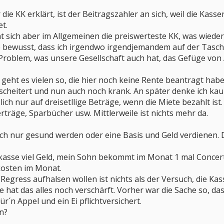
die KK erklärt, ist der Beitragszahler an sich, weil die Kass
t.
t sich aber im Allgemeinen die preiswerteste KK, was wieder
e bewusst, dass ich irgendwo irgendjemandem auf der Tasche 
 Problem, was unsere Gesellschaft auch hat, das Gefüge von 
 geht es vielen so, die hier noch keine Rente beantragt habe
gescheitert und nun auch noch krank. An später denke ich 
ich nur auf dreisetllige Beträge, wenn die Miete bezahlt ist.
rträge, Sparbücher usw. Mittlerweile ist nichts mehr da.
lich nur gesund werden oder eine Basis und Geld verdienen.
asse viel Geld, mein Sohn bekommt im Monat 1 mal Concerta,
kosten im Monat.
egress aufhalsen wollen ist nichts als der Versuch, die Ka
e hat das alles noch verschärft. Vorher war die Sache so, d
für´n Appel und ein Ei pflichtversichert.
n?