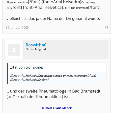
[/font] [font=Arial,Helvetica]
Allgemeinmedizin
Ochsenweg
[/font] [font=Arial,Helvetica]
[/font]
26
24576 Bad Bramstedt
vielleicht ist das ja der Name der Dir genannt wurde.
31. Januar 2005
#3
RoswithaC
Neues Mitglied
Zitat von trombone:
[font=Arial,Helvetica]
[/font]
Heinrichs Marion Dr.med. Internistin
[font=Arial,Helvetica][/font]
... und der zweite Rheumatologe in Bad Bramstedt
(außerhalb der Rheumaklinik) ist:
Dr. med. Claus Meifort