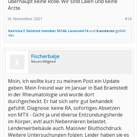
überhaupt keine Rolle. Wir sind Laien und keine
Ärzte.
16. November 2021
#14
Katinka7
,
Deleted member 55144
,
Lavendel14
und
6 anderen
gefällt
das.
Fischerbalje
Neues Mitglied
Moin, ich wollte kurz zu meinem Post ein Update
geben. Mein Freund war im Januar in Bad Bramstedt
in der Rheumatologie und wurde dort
durchgecheckt. Er hat sich sehr gut behandelt
gefühlt. Diagnose: keine RA, sofortiges Absetzen
von MTX - Gicht ja und diverse Entzündungsherde
im Körper, evtl auch Nebennieren belastet.
Lendenwirbelsäule auch. Massiver Bluthochdruck.
Weitere Untersuchungen folgen. Leider haben sie es