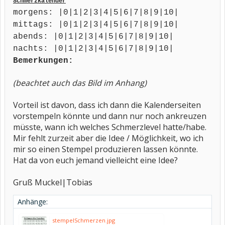
Schmerzkalender
morgens:
|
0
|
1
|
2
|
3
|
4
|
5
|
6
|
7
|
8
|
9
|
10
|
mittags:
|
0
|
1
|
2
|
3
|
4
|
5
|
6
|
7
|
8
|
9
|
10
|
abends:
|
0
|
1
|
2
|
3
|
4
|
5
|
6
|
7
|
8
|
9
|
10
|
nachts:
|
0
|
1
|
2
|
3
|
4
|
5
|
6
|
7
|
8
|
9
|
10
|
Bemerkungen:
(beachtet auch das Bild im Anhang)
Vorteil ist davon, dass ich dann die Kalenderseiten
vorstempeln könnte und dann nur noch ankreuzen
müsste, wann ich welches Schmerzlevel hatte/habe.
Mir fehlt zurzeit aber die Idee / Möglichkeit, wo ich
mir so einen Stempel produzieren lassen könnte.
Hat da von euch jemand vielleicht eine Idee?
Gruß Muckel|Tobias
Anhänge:
stempelSchmerzen.jpg