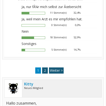
Ja, nur fÃ¼r mich selbst zur Ãœbersicht
11 Stimme(n)
32,4%
Ja, weil mein Arzt es mir empfohlen hat.
0 Stimme(n)
0,0%
Nein
18 Stimme(n)
52,9%
Sonstiges
5 Stimme(n)
14,7%
1
2
Weiter >
Kitty
Neues Mitglied
Hallo zusammen,