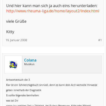
Und hier kann man sich ja auch eins herunterladen:
http://www.rheuma-liga.de/home/layout2/index.html
viele Grüße
Kitty
19. Januar 2008
#1
Colana
Musikus
Antwortversuch die 3.
Klar ist ein Schmerztagebuch sinnvoll, denn es kann dem Arzt wertvolle Hinweise
geben innerhalb der Diagnostik
Es sollte folgendes beinhalten:
was tat Dir
wann (zu welcher Zeit u Tätigkeit, bei Ruhe o Bewegung, Kälte oder Wärme)