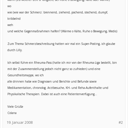
wo
wie (wie war der Schmerz: brennend, ziehend, pochend, stechend, dumpf,
kribbelnd
weh
und welche Gegenmaßnahmen halfen? (Wärme o Kälte, Ruhe o Bewegung, Medis)
Zum Thema Schmerzbeschreibung hatten wir mal ein Super-Posting, ich glaube
durch Lilly.
Ich selbst führe ein Rheuma-Pass (hatte ich mir von der Rheuma-Liga bestellt, bin
mit der Zusammenstellung jedoch nicht ganz so zufrieden) und eine
Gesundheitsmappe, wo ich
alle drinnen habe wie Diagnosen und Berichte und Befunde sowie
Medikamentation, chronolog. Arztbesuche, KH- und Reha-Aufenthalte und
Physikalische Therapien. Dabei ist auch eine Patientenverfügung...
Viele Grüße
Colana
19. Januar 2008
#2