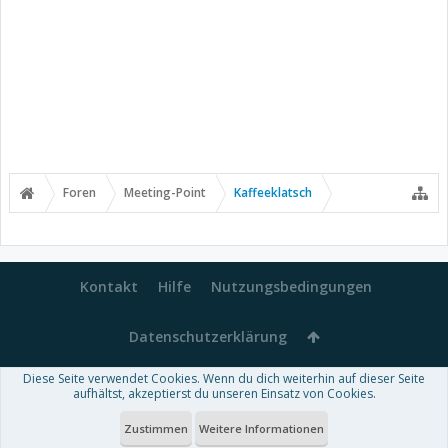
Foren
Meeting-Point
Kaffeeklatsch
Kontakt
Hilfe
Nutzungsbedingungen
Datenschutzerklärung
Diese Seite verwendet Cookies. Wenn du dich weiterhin auf dieser Seite
Forum software by XenForo™
aufhältst, akzeptierst du unseren Einsatz von Cookies.
-
Deutsch von xenDach
Some XenForo functionality crafted by
Audentio Design
.
Theme designed by
ThemeHouse
.
Zustimmen
Weitere Informationen