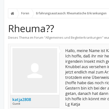
Foren
Erfahrungsaustausch: Rheumatische Erkrankungen
Rheuma??
Dieses Thema im Forum "
Allgemeines und Begleiterkrankungen
" wu
Hallo, meine Name ist Ka
Ich hoffe, daß ihr mir 
irgendein Insekt mich g
Knubbel aus versehen ir
jetzt endlich mal zum A
trotzdem eine Überwei
(hoffe habe das noch ri
Gestern bin ich bei der
getan, danach hat dann
Ich hoffe ich könnt mir
katja2808
Lg Katja
Guest