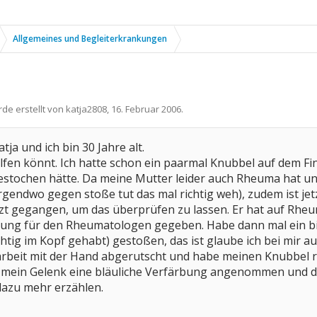
Allgemeines und Begleiterkrankungen
rde erstellt von
katja2808
,
16. Februar 2006
.
tja und ich bin 30 Jahre alt.
helfen könnt. Ich hatte schon ein paarmal Knubbel auf dem F
estochen hätte. Da meine Mutter leider auch Rheuma hat und
gendwo gegen stoße tut das mal richtig weh), zudem ist je
rzt gegangen, um das überprüfen zu lassen. Er hat auf Rheuma
sung für den Rheumatologen gegeben. Habe dann mal ein b
chtig im Kopf gehabt) gestoßen, das ist glaube ich bei mir a
 arbeit mit der Hand abgerutscht und habe meinen Knubbel ri
 mein Gelenk eine bläuliche Verfärbung angenommen und der
 dazu mehr erzählen.