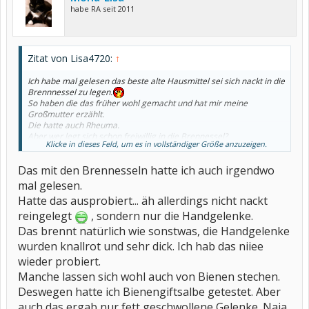
habe RA seit 2011
Zitat von Lisa4720:
↑
Ich habe mal gelesen das beste alte Hausmittel sei sich nackt in die
Brennnessel zu legen.
So haben die das früher wohl gemacht und hat mir meine
Großmutter erzählt.
Die hatte auch Rheuma.
Aber wer legt sich schon freiwillig in die Brennessel?
Klicke in dieses Feld, um es in vollständiger Größe anzuzeigen.
LG
Lisa
Das mit den Brennesseln hatte ich auch irgendwo
mal gelesen.
Hatte das ausprobiert... äh allerdings nicht nackt
reingelegt
, sondern nur die Handgelenke.
Das brennt natürlich wie sonstwas, die Handgelenke
wurden knallrot und sehr dick. Ich hab das niiee
wieder probiert.
Manche lassen sich wohl auch von Bienen stechen.
Deswegen hatte ich Bienengiftsalbe getestet. Aber
auch das ergab nur fett geschwollene Gelenke. Naja,