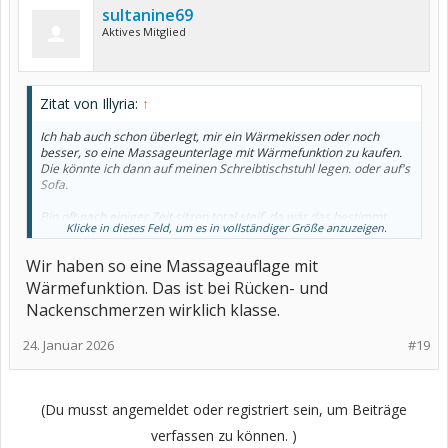
sultanine69
Aktives Mitglied
Zitat von Illyria:
↑
Ich hab auch schon überlegt, mir ein Wärmekissen oder noch
besser, so eine Massageunterlage mit Wärmefunktion zu kaufen.
Die könnte ich dann auf meinen Schreibtischstuhl legen. oder auf's
Sofa.
Bin oft nach einiger Zeit sitzen total steif, da wär das bestimmt
Klicke in dieses Feld, um es in vollständiger Größe anzuzeigen.
ganz gut, grad jetzt wo der Winter vor der Tür steht.
Wir haben so eine Massageauflage mit
Wärmefunktion. Das ist bei Rücken- und
Nackenschmerzen wirklich klasse.
24. Januar 2026
#19
(Du musst angemeldet oder registriert sein, um Beiträge
verfassen zu können. )