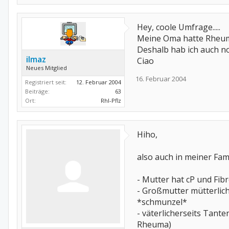
Hey, coole Umfrage.....
Meine Oma hatte Rheuma, 
Deshalb hab ich auch no
ilmaz
Ciao
Neues Mitglied
16. Februar 2004
Registriert seit:
12. Februar 2004
Beiträge:
63
Ort:
Rhl-Pflz
Hiho,
also auch in meiner Fami
- Mutter hat cP und Fib
- Großmutter mütterlich
*schmunzel*
- väterlicherseits Tant
Rheuma)