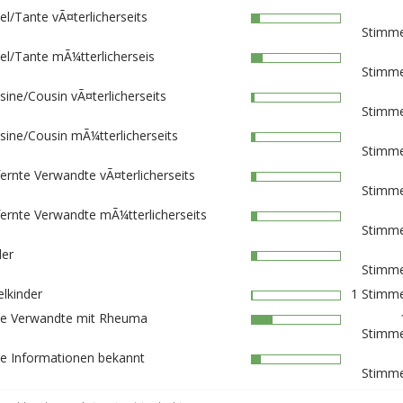
el/Tante vÃ¤terlicherseits
Stimme
el/Tante mÃ¼tterlicherseis
Stimme
sine/Cousin vÃ¤terlicherseits
Stimme
sine/Cousin mÃ¼tterlicherseits
Stimme
fernte Verwandte vÃ¤terlicherseits
Stimme
fernte Verwandte mÃ¼tterlicherseits
Stimme
der
Stimme
elkinder
1 Stimme
ne Verwandte mit Rheuma
Stimme
ne Informationen bekannt
Stimme