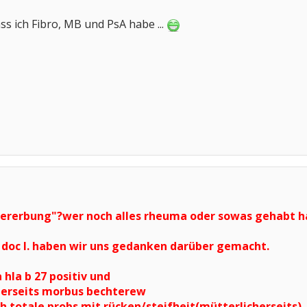
ss ich Fibro, MB und PsA habe ...
 "vererbung"?wer noch alles rheuma oder sowas gehabt 
 doc l. haben wir uns gedanken darüber gemacht.
hla b 27 positiv und
herseits morbus bechterew
h totale probs mit rücken/steifheit(mütterlicherseits).