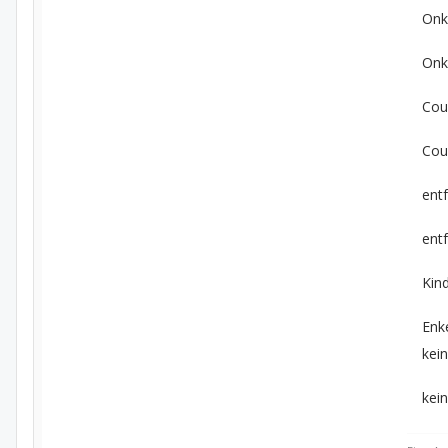
Onk
Onk
Cou
Cou
ent
ent
Kin
Enk
kei
kei