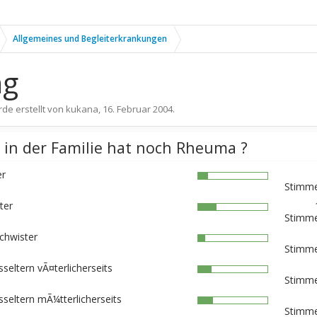
Allgemeines und Begleiterkrankungen
ng
rde erstellt von
kukana
,
16. Februar 2004
.
 in der Familie hat noch Rheuma ?
er
Stimme
ter
Stimme
chwister
Stimme
seltern vÃ¤terlicherseits
Stimme
sseltern mÃ¼tterlicherseits
Stimme