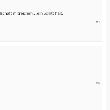
aft mitreichen......ein Schitt halt.
#3
#4