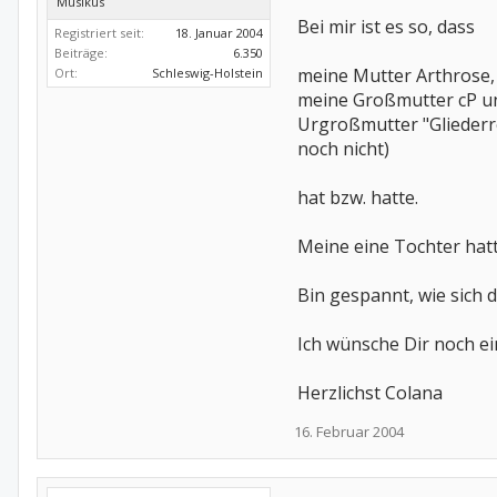
Musikus
Bei mir ist es so, dass
Registriert seit:
18. Januar 2004
Beiträge:
6.350
meine Mutter Arthrose,
Ort:
Schleswig-Holstein
meine Großmutter cP u
Urgroßmutter "Gliederr
noch nicht)
hat bzw. hatte.
Meine eine Tochter hatt
Bin gespannt, wie sich 
Ich wünsche Dir noch e
Herzlichst Colana
16. Februar 2004