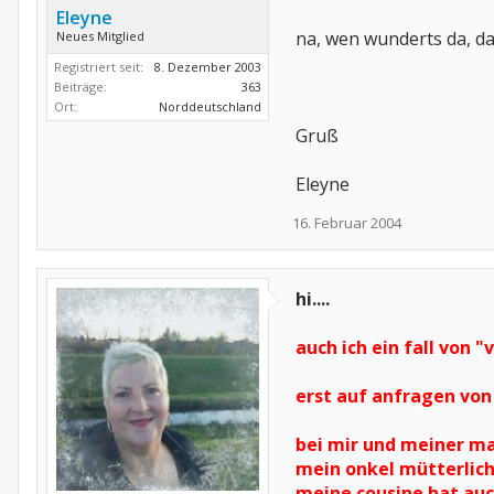
Eleyne
na, wen wunderts da, da
Neues Mitglied
Registriert seit:
8. Dezember 2003
Beiträge:
363
Ort:
Norddeutschland
Gruß
Eleyne
16. Februar 2004
hi....
auch ich ein fall von
erst auf anfragen von
bei mir und meiner ma 
mein onkel mütterlic
meine cousine hat auc