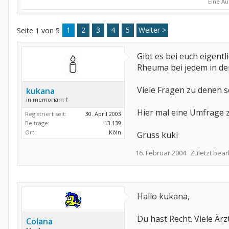
Eine Au
1
2
3
4
5
Weiter >
Seite 1 von 5
Gibt es bei euch eigent
Rheuma bei jedem in de
Viele Fragen zu denen s
kukana
in memoriam †
Hier mal eine Umfrage z
Registriert seit:
30. April 2003
Beiträge:
13.139
Ort:
Köln
Gruss kuki
16. Februar 2004
Zuletzt bear
Hallo kukana,
Du hast Recht. Viele Är
Colana