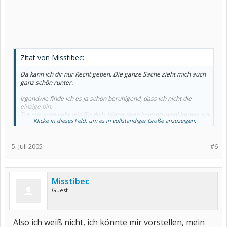
Zitat von Misstibec:
Da kann ich dir nur Recht geben. Die ganze Sache zieht mich auch
ganz schön runter.
Irgendwie finde ich es ja schon beruhigend, dass ich nicht die
einzige bin.
Tut mir auch sehr leid für dich. Wenn dann kommts wohl immer auf
Klicke in dieses Feld, um es in vollständiger Größe anzuzeigen.
einmal.
Naja also du sagst, dass die Aldara Creme nichts bringt? Darin
hatte ich eigentlich noch meine letzte Hoffnung gesetzt. Mein
5. Juli 2005
#6
Frauenarzt möchte mir diese Creme nicht verschreiben und
deswegen habe ich jetzt (wie schon oben geschrieben) einen
Termin beim Hautarzt gemacht für nächste Woche.
Was ist eigentlich diese blaue Ebus-Seife? Werde dann nächste
Misstibec
Woche auch mal direkt beim Arzt nachfragen. Bekommt man die
Guest
im Geschäft oder nur auf Rezept?
Also ich weiß nicht, ich könnte mir vorstellen, mein