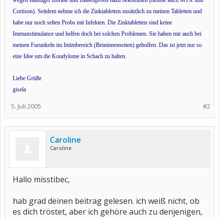
wegen ständiger Infekte und Blasenprobs dazu bekommen (nehme auch MTX und
Cortison). Seitdem nehme ich die Zinktabletten zusätzlich zu meinen Tabletten und
habe nur noch selten Probs mit Infekten. Die Zinktabletten sind keine
Immunstimulance und helfen doch bei solchen Problemen. Sie haben mir auch bei
meinen Furunkeln im Intimbereich (Beininnenseiten) geholfen. Das ist jetzt nur so
eine Idee um die Kondylome in Schach zu halten.
Liebe Grüße
gisela
5. Juli 2005
#2
Caroline
Caroline
Hallo misstibec,
hab grad deinen beitrag gelesen. ich weiß nicht, ob
es dich tröstet, aber ich gehöre auch zu denjenigen,