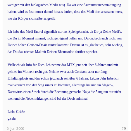
nie.
weniger mir den biologischen Medis aus). Da wir eine Autoimmunerkrankungung
probleme mit nebenwirkungen habe ich zur Zeit &quot;nur!&quot;
haben, wird es fast immer darauf hinaus laufen, dass das Medi dort ansetzten muss,
die Warzen. Und beim rasieren ist meine Haut sehr schnell gereizt
und ich bekomme große Pickel (dann halt auch zwischen den
wo der Körper sich selbst angreift.
Beinen), die sich entzünden und dann auch erstmal brauchen, bis
sie wieder weg gehen.
Ich habe von meinem Frauenarzt einen Handspiegel bekommen.
Ich habe das Medi Enbrel eigentlich nur ins Spiel gebracht, da Dir ja Deine Medi's,
Er hatte mir auch eine Creme verschrieben, mit der ich erstmal
die Du im Moment nimmst, nicht genügend helfen und Du dadurch auch nicht von
versuchen sollte die warzen wegzukriegen. Hat aber leider nicht
Deiner hohen Cotison-Dosis runter kommst. Darum ist es, glaube ich, sehr wichtig,
geholfen und somit stand fest, dass diese weggelasert werden. Ich
bin dazu in eine Ambulante Gynäkolgische Klinik nach Krefeld
das Du das nächste Mal mit Deinen Rheumadoc darüber sprichst.
gefahren. Die Krankenkasse übernimmt das ganze, musste aber
trotzdem einen privaten Zuschlag von 52 Euro zahlen.
In der Klinik waren natürlich alle supernett. Die Ärzte haben
Vielleicht als Info für Dich. Ich nehme das MTX jetzt seit über 6 Jahren und mir
gründlich erklärt, wie das alles gemacht wird und wie die Narkose
geht es im Moment recht gut. Nehme zwar auch Cortison, aber nur 5mg
verläuft. Dann lag ich im OP hab die Narkose bekommen und
hinterher bin ich aufgewacht. Es hat halt etwas gebrannt, war aber
Erhaltungdosis und das schon jetzt auch seit über 6 Jahren. Letztes Jahr habe ich
nicht weiter schlimm. durch den laser sind ja sofort krusten (oder
mal versucht von den 5mg runter zu kommen, allerdings hat mir ein Magen-,
wie man das schreibt) auf den stellen wo es weggemacht wurde
Darmvirus einen Strich durch die Rechnung gemacht. Na ja die 5 mg tun mir nicht
entstanden. jetzt ist das mittlerweile 3 Wochen her und 2-3 Stellen
sind noch nicht richtig verheilt. Das waren dann wohl die etwas
weh und die Nebenwirkungen sind bei der Dosis minimal.
größeren Warzen (1-2 mm wenn überhaupt). Die ärzte sagten mir
auch, dass ich wirklich wenig habe. Aber als ich nach der op
nachgeschaut habe, was die alles weggemacht haben.... ui da
Liebe Grüße
dacht ich mir: &quot;Da möcht ich aber nicht wissen, wie das
gisela
ausssieht, wenn man viele hat&quot;. Die haben ja auch die Keime
(heißt die, die noch unter der haut sind) weggemacht. also da wäre
5. Juli 2005
#9
wohl noch ne ganze menge nachgekommen.