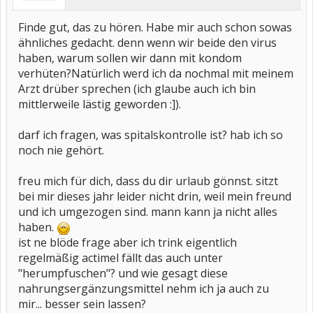
es schade und auch sehr nervig (genau wie ich) das wir nicht mehr
so unbeschwert Gv haben können. Bei ihm zeigen sich keine
Finde gut, das zu hören. Habe mir auch schon sowas
Warzen. Aber er muss das Virus ja rein theoretisch haben. Bloß
ähnliches gedacht. denn wenn wir beide den virus
kann es ja auch sein, dass er das Virus trägt es aber nicht weiter
ausbricht. Könnte auch sein, dass ich es von ihm habe und er das
haben, warum sollen wir dann mit kondom
schon Jahre mit sich rumschleppt. Tja nur bei mir ist es
verhüten?Natürlich werd ich da nochmal mit meinem
ausgebrochen seitdem ich halt diese ganzen Medikamente nehme.
Arzt drüber sprechen (ich glaube auch ich bin
Hui an ganz schön langer Text. Wenn ich einmal dabei bin, dann
kann ich nicht aufhören zu schreiben.
mittlerweile lästig geworden :]).
Du hast auch einen Freund? Wie geht ihr damit um? Ich würde
natürlich schon gerne wieder mit meinem Freund schlafen. Und
darf ich fragen, was spitalskontrolle ist? hab ich so
ehrlich gesagt find ichs auch ziemlich blöd, dass wir jetzt nur noch
mit Kondom schlafen sollen. Darf ich fragen wie ihr das so
noch nie gehört.
handhabt?
freu mich für dich, dass du dir urlaub gönnst. sitzt
Viele liebe grüße
bei mir dieses jahr leider nicht drin, weil mein freund
Misstibec
und ich umgezogen sind. mann kann ja nicht alles
haben.
ist ne blöde frage aber ich trink eigentlich
regelmäßig actimel fällt das auch unter
"herumpfuschen"? und wie gesagt diese
nahrungsergänzungsmittel nehm ich ja auch zu
mir... besser sein lassen?