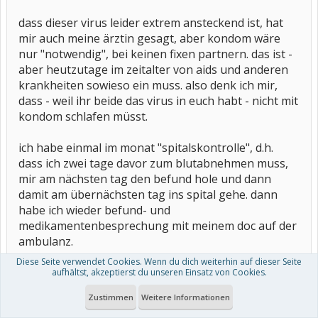
dass dieser virus leider extrem ansteckend ist, hat
mir auch meine ärztin gesagt, aber kondom wäre
nur "notwendig", bei keinen fixen partnern. das ist -
aber heutzutage im zeitalter von aids und anderen
krankheiten sowieso ein muss. also denk ich mir,
dass - weil ihr beide das virus in euch habt - nicht mit
kondom schlafen müsst.
ich habe einmal im monat "spitalskontrolle", d.h.
dass ich zwei tage davor zum blutabnehmen muss,
mir am nächsten tag den befund hole und dann
damit am übernächsten tag ins spital gehe. dann
habe ich wieder befund- und
medikamentenbesprechung mit meinem doc auf der
ambulanz.
Diese Seite verwendet Cookies. Wenn du dich weiterhin auf dieser Seite
wie oft musst du zur kontrolle? hast du schon
aufhältst, akzeptierst du unseren Einsatz von Cookies.
gedacht, auf ein stärkeres medikament
Zustimmen
Weitere Informationen
zurückzugreifen? mein arzt meinte, es gäbe noch