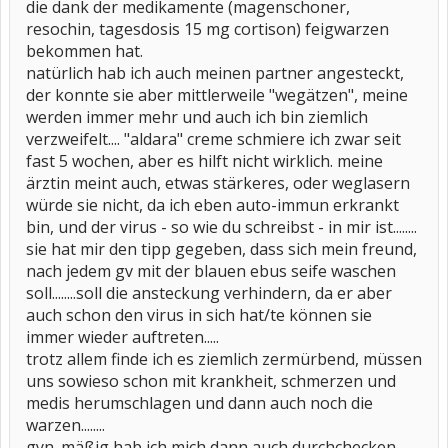
die dank der medikamente (magenschoner,
resochin, tagesdosis 15 mg cortison) feigwarzen
bekommen hat.
natürlich hab ich auch meinen partner angesteckt,
der konnte sie aber mittlerweile "wegätzen", meine
werden immer mehr und auch ich bin ziemlich
verzweifelt.... "aldara" creme schmiere ich zwar seit
fast 5 wochen, aber es hilft nicht wirklich. meine
ärztin meint auch, etwas stärkeres, oder weglasern
würde sie nicht, da ich eben auto-immun erkrankt
bin, und der virus - so wie du schreibst - in mir ist........
sie hat mir den tipp gegeben, dass sich mein freund,
nach jedem gv mit der blauen ebus seife waschen
soll........soll die ansteckung verhindern, da er aber
auch schon den virus in sich hat/te können sie
immer wieder auftreten.....
trotz allem finde ich es ziemlich zermürbend, müssen
uns sowieso schon mit krankheit, schmerzen und
medis herumschlagen und dann auch noch die
warzen........
gyn. mäßig hab ich mich dann auch durchchecken