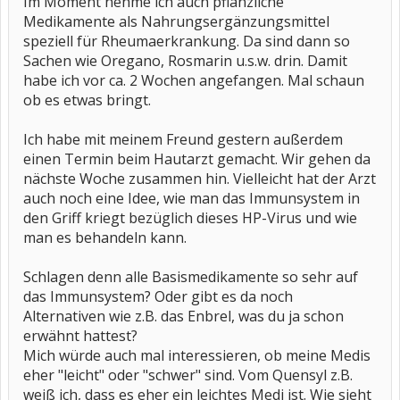
Im Moment nehme ich auch pflanzliche
Genitalbereich) am Hals. Ist mir ziemlich peinlich das ganze aber
Medikamente als Nahrungsergänzungsmittel
ich glaub hier kann ichs erzählen, den im Grunde kennt mich ja
speziell für Rheumaerkrankung. Da sind dann so
keiner hier.
Dieser Virus ist hoch ansteckend und im Frühjahr tauchten diese
Sachen wie Oregano, Rosmarin u.s.w. drin. Damit
unangenehmen Zeitgenossen auf und vermehrten sich schlagartig.
habe ich vor ca. 2 Wochen angefangen. Mal schaun
Ich bin dann damit zum Frauenarzt und nachdem eine Behandlung
mit Creme nichts brachte, musste ich sie mir schließlich letzte
ob es etwas bringt.
Woche mit Laser entfernen lassen. Das Problem ist nur, dass bei
einem geschwächten Immunsystem dieser Virus nicht weggeht,
Ich habe mit meinem Freund gestern außerdem
das bedeutet widerrum, dass sich diese gerade entfernten
Kondylome höchstwahrscheinlich wieder neu bilden werden.
einen Termin beim Hautarzt gemacht. Wir gehen da
Die Ärzte sagen, dass sich diese Kondylome durch die
nächste Woche zusammen hin. Vielleicht hat der Arzt
Medikamente verbreitet haben.
auch noch eine Idee, wie man das Immunsystem in
Ich frag mich nur, wie das jetzt weitergehen soll? Ich mein das
Kortison würde ich am liebsten sofort absetzten. Aber das MTX? Ich
den Griff kriegt bezüglich dieses HP-Virus und wie
habe hier gelesen, dass Leute das teilweise schon 4 Jahre lang
man es behandeln kann.
nehmen.
Ich hab einfach Angst, dass ich diesen Virus nicht mehr los werde.
Im Internet habe ich mich schon informiert über die ganze Sache
Schlagen denn alle Basismedikamente so sehr auf
und muss sagen, dass mich das auch nicht wirklich beruhigt hat.
das Immunsystem? Oder gibt es da noch
Eher im Gegenteil. Der Virus wird als hoch ansteckend eingestuft.
Dazu kommt noch, dass ich einen Partner habe. Wir sind beide
Alternativen wie z.B. das Enbrel, was du ja schon
verunsichert und hatten jetzt schon lange nicht mehr miteinander
erwähnt hattest?
geschlafen. Das nervt mich und meinen Freund natürlich auch.
Mich würde auch mal interessieren, ob meine Medis
Ich seh einfach nur noch schwarz und es wird einfach nichts
besser.
(
eher "leicht" oder "schwer" sind. Vom Quensyl z.B.
Von euch hat nicht zufällig jemand die Erfahrung gemacht? Oder
weiß ich, dass es eher ein leichtes Medi ist. Wie sieht
wisst ihr etwas darüber? Ich währe euch sehr dankbar!!