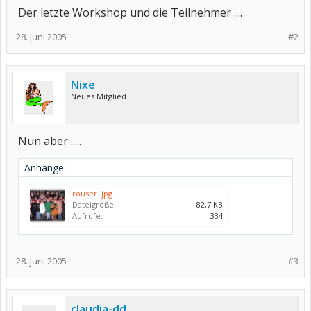
Der letzte Workshop und die Teilnehmer ....
28. Juni 2005
#2
Nixe
Neues Mitglied
Nun aber .....
Anhänge:
rouser..jpg
Dateigröße:
82,7 KB
Aufrufe:
334
28. Juni 2005
#3
claudia-dd