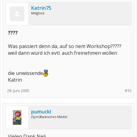
Katrin75
Mitglied
????
Was passiert denn da, auf so nem Workshop?????
weil dann würd ich evtl. auch freinehmen wollen
die unwissende
Katrin
28. Juni 2005
#15
pumuckl
(Sym)Badisches Mädel
Vielen Dank Neli,