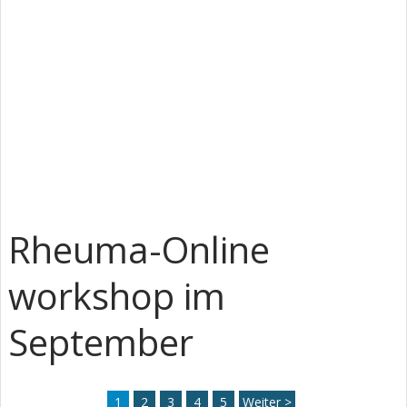
Rheuma-Online
workshop im
September
1
2
3
4
5
Weiter >