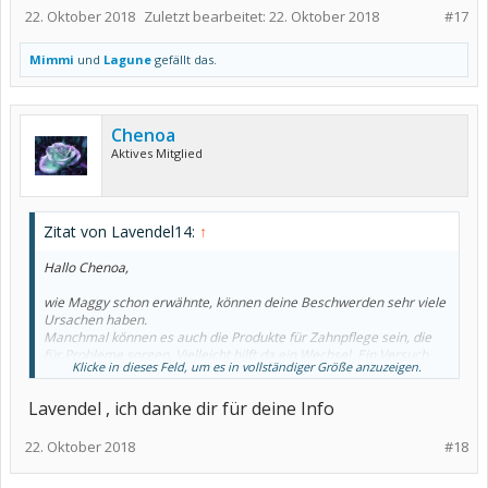
22. Oktober 2018
Zuletzt bearbeitet:
22. Oktober 2018
#17
Mimmi
und
Lagune
gefällt das.
Chenoa
Aktives Mitglied
Zitat von Lavendel14:
↑
Hallo Chenoa,
wie Maggy schon erwähnte, können deine Beschwerden sehr viele
Ursachen haben.
Manchmal können es auch die Produkte für Zahnpflege sein, die
für Probleme sorgen. Vielleicht hilft da ein Wechsel. Ein Versuch
Klicke in dieses Feld, um es in vollständiger Größe anzuzeigen.
wäre es wert.
Lavendel , ich danke dir für deine Info
Entzündungen der Mundschleimhaut, Brennen der Zunge usw.
kenne ich im Rahmen des Sjögren Syndroms, woran ich erkrankt
bin. Kommt ein Pilz dazu, sind die Beschwerden etwas anders.
22. Oktober 2018
#18