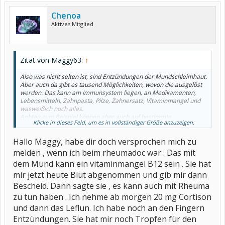
Chenoa
Aktives Mitglied
Zitat von Maggy63:
↑
Also was nicht selten ist, sind Entzündungen der Mundschleimhaut.
Aber auch da gibt es tausend Möglichkeiten, wovon die ausgelöst
werden. Das kann am Immunsystem liegen, an Medikamenten,
Lebensmitteln, Zahnpasta, Pilze, Zahnersatz, Vitaminmangel und
wasweißich noch alles.
Aphten zum Beispiel können aber auch auf bestimmte
Klicke in dieses Feld, um es in vollständiger Größe anzuzeigen.
Erkrankungen hinweisen.
Hallo Maggy, habe dir doch versprochen mich zu
Rheuma im Mund, da hätte ich jetzt an Kieferentzündungen oder
sowas gedacht.
melden , wenn ich beim rheumadoc war . Das mit
dem Mund kann ein vitaminmangel B12 sein . Sie hat
In meinem Mund brennt es auch lustig vor sich hin, also falls dein
Doc eine Idee hat, dann schreibs bitte. Vielleicht hilft es mir dann
mir jetzt heute Blut abgenommen und gib mir dann
auch weiter.
Bescheid. Dann sagte sie , es kann auch mit Rheuma
zu tun haben . Ich nehme ab morgen 20 mg Cortison
und dann das Leflun. Ich habe noch an den Fingern
Entzündungen. Sie hat mir noch Tropfen für den