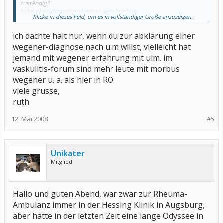
zuständig?
habe eben dort einen beitrag geschrieben.
Klicke in dieses Feld, um es in vollständiger Größe anzuzeigen.
liebe grüße
ich dachte halt nur, wenn du zur abklärung einer
christi
wegener-diagnose nach ulm willst, vielleicht hat
jemand mit wegener erfahrung mit ulm. im
vaskulitis-forum sind mehr leute mit morbus
wegener u. ä. als hier in RO.
viele grüsse,
ruth
12. Mai 2008
#5
Unikater
Mitglied
Hallo und guten Abend, war zwar zur Rheuma-
Ambulanz immer in der Hessing Klinik in Augsburg,
aber hatte in der letzten Zeit eine lange Odyssee in