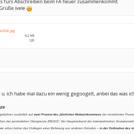
was fürs Abschreiben beim FA heuer zusammenkommt.
 Grüße ivele
te2060.jpg
9,2 KB
120
t u. ich habe mal dazu ein wenig gegoogelt, anbei das was i
ze
gebühren zusätzlich auf
zwei Prozent des jährlichen Nettoeinkommens
der versicherten Perso
en der persönlichen Obergrenze (REGO)“. Der Hauptverband der österreichischen Sozialversicher
 wie schon bisher das Vorliegen einer Befreiung aus anderen Gründen –
in der Ordination des 