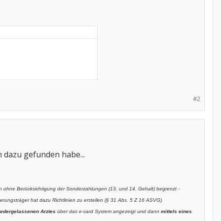
#2
ch dazu gefunden habe...
n ohne Berücksichtigung der Sonderzahlungen (13. und 14. Gehalt) begrenzt -
ungsträger hat dazu Richtlinien zu erstellen (§ 31 Abs. 5 Z 16 ASVG).
niedergelassenen Arztes
über das e-card System angezeigt und dann
mittels eines