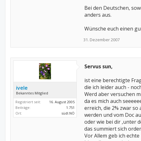
Bei den Deutschen, sowe
anders aus.
Wünsche euch einen gut
31. Dezember 2007
Servus sun,
ist eine berechtigte Fra
die ich leider auch - no
ivele
Bekanntes Mitglied
Werd aber versuchen mi
da es mich auch seeeeee
Registriert seit:
16. August 2005
erreich, die 2% zwar so 
Beiträge:
1.751
Ort:
südl.NÖ
werden und vom Doc auf
oder wie bei dir ,unter 
das summiert sich orden
Vor Allem geb ich echt