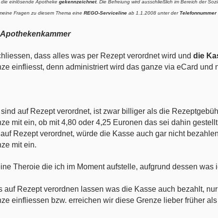
 die einlösende Apotheke
gekennzeichnet
. Die Befreiung wird ausschließlich im Bereich der So
lgemeine Fragen zu diesem Thema eine
REGO-Serviceline
ab 1.1.2008 unter der
Telefonnummer
he Apothekenkammer
schliessen, dass alles was per Rezept verordnet wird und
die Ka
einfliesst, denn administriert wird das ganze via eCard und ni
 sind auf Rezept verordnet, ist zwar billiger als die Rezeptgebüh
 mit ein, ob mit 4,80 oder 4,25 Euronen das sei dahin gestellt
t auf Rezept verordnet, würde die Kasse auch gar nicht bezahlen 
e mit ein.
 eine Theroie die ich im Moment aufstelle, aufgrund dessen was
les auf Rezept verordnen lassen was die Kasse auch bezahlt, nu
einfliessen bzw. erreichen wir diese Grenze lieber früher als s