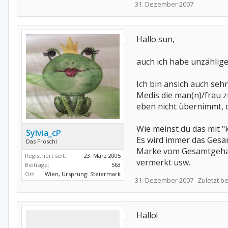
31. Dezember 2007
Hallo sun,
auch ich habe unzählige
Ich bin ansich auch seh
Medis die man(n)/frau z
eben nicht übernimmt, d
Wie meinst du das mit "
Sylvia_cP
Es wird immer das Gesa
Das Froschi
Marke vom Gesamtgehalt
Registriert seit:
23. März 2005
vermerkt usw.
Beiträge:
563
Ort:
Wien, Ursprung: Steiermark
31. Dezember 2007
Zuletzt b
Hallo!