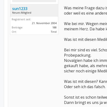
Was meine Frage dazu ist
sun1233
oder weil es eine ander
Neues Mitglied
Registriert seit:
Wie bei mir. Wegen mein
21. November 2004
Beiträge:
188
meinem Herz. Da habe ic
Ort:
Tirol
Was ist mit diesen Medi
Bei mir sind es viel. Sc
Probepackung.
Novalgien habe ich immer
gekauft habe, als mehre
sicher noch einige Medi
Was ist mit diesen? Kan
Oder seh ich das falsch.
Sonst ist es schon teilw
Dann bringt es uns ja wi