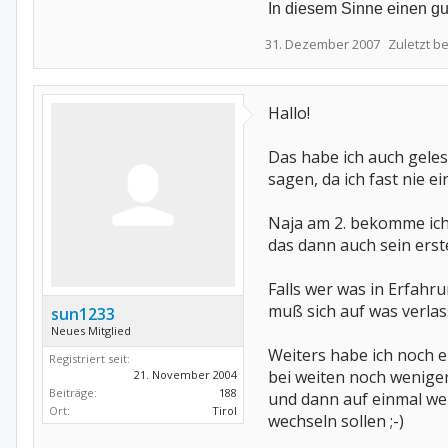
In diesem Sinne einen gut
31. Dezember 2007
Zuletzt b
Hallo!
Das habe ich auch geles
sagen, da ich fast nie 
Naja am 2. bekomme ich 
das dann auch sein erst
Falls wer was in Erfahr
muß sich auf was verlas
sun1233
Neues Mitglied
Weiters habe ich noch e
Registriert seit:
bei weiten noch weniger
21. November 2004
Beiträge:
188
und dann auf einmal wen
Ort:
Tirol
wechseln sollen ;-)