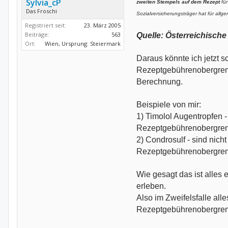
Sylvia_cP
zweiten Stempels auf dem Rezept
für
Das Froschi
Sozialversicherungsträger hat für al
Registriert seit:
23. März 2005
Beiträge:
563
Quelle: Österreichisc
Ort:
Wien, Ursprung: Steiermark
Daraus könnte ich jetzt 
Rezeptgebührenobergrenze 
Berechnung.
Beispiele von mir:
1) Timolol Augentropfen -
Rezeptgebührenobergrenze
2) Condrosulf - sind nich
Rezeptgebührenobergrenz
Wie gesagt das ist alles
erleben.
Also im Zweifelsfalle al
Rezeptgebührenobergrenze 