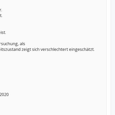
r.
t.
st.
rsuchung, als
itszustand zeigt sich verschlechtert eingeschätzt.
.2020