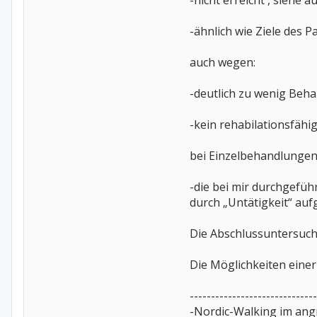
-nicht erreicht , siehe 
-ähnlich wie Ziele des Pa
auch wegen:
-deutlich zu wenig Beh
-kein rehabilationsfähi
bei Einzelbehandlungen 
-die bei mir durchgefü
durch „Untätigkeit“ au
Die Abschlussuntersuch
Die Möglichkeiten eine
------------------------------
-Nordic-Walking im angr