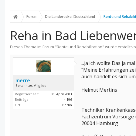
Foren
Die Länderecke: Deutschland
Rente und Rehabili
Reha in Bad Liebenwe
Dieses Thema im Forum "
Rente und Rehabilitation
" wurde erstellt v
...ja ich wollte Das ja ma
"Meine Erfahrungen zeig
auch handelt es sich u
merre
Bekanntes Mitglied
Helmut Mertins
Registriert seit:
30. April 2003
Beiträge:
4.196
Ort:
Berlin
Techniker Krankenkass
Fachzentrum Vorsorge u
20004 Hamburg