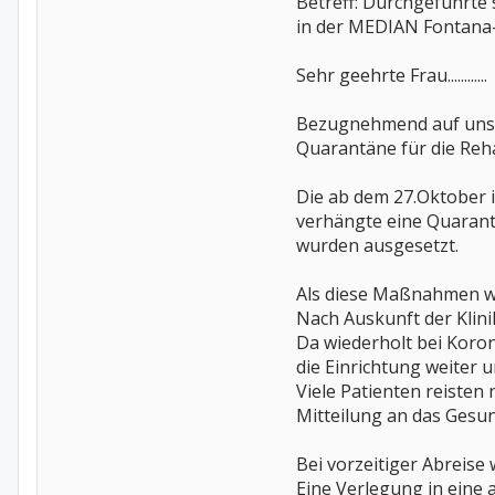
Betreff: Durchgeführte
in der MEDIAN Fontana-
Sehr geehrte Frau............
Bezugnehmend auf unse
Quarantäne für die Reha
Die ab dem 27.Oktober 
verhängte eine Quarant
wurden ausgesetzt.
Als diese Maßnahmen we
Nach Auskunft der Klini
Da wiederholt bei Koron
die Einrichtung weiter 
Viele Patienten reisten
Mitteilung an das Gesu
Bei vorzeitiger Abreis
Eine Verlegung in eine a