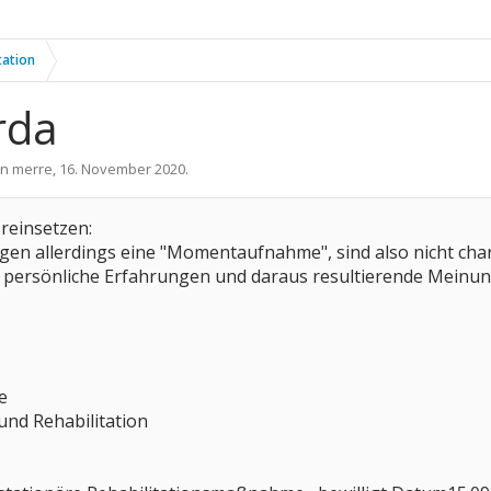
tation
rda
on
merre
,
16. November 2020
.
l reinsetzen:
en allerdings eine "Momentaufnahme", sind also nicht char
m persönliche Erfahrungen und daraus resultierende Meinun
e
nd Rehabilitation