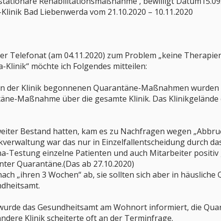
 stationäre Rehabilitationsmaßnahme , bewilligt Datum15.09
Klinik Bad Liebenwerda vom 21.10.2020 – 10.11.2020
r Telefonat (am 04.11.2020) zum Problem „keine Therapi
-Klinik“ möchte ich Folgendes mitteilen:
in der Klinik begonnenen Quarantäne-Maßnahmen wurden we
äne-Maßnahme über die gesamte Klinik. Das Klinikgelände d
iter Bestand hatten, kam es zu Nachfragen wegen „Abbruch 
kverwaltung war das nur in Einzelfallentscheidung durch d
a-Testung einzelne Patienten und auch Mitarbeiter positiv g
unter Quarantäne.(Das ab 27.10.2020)
 nach „ihren 3 Wochen“ ab, sie sollten sich aber in häusli
ndheitsamt.
e wurde das Gesundheitsamt am Wohnort informiert, die Qua
ndere Klinik scheiterte oft an der Terminfrage.