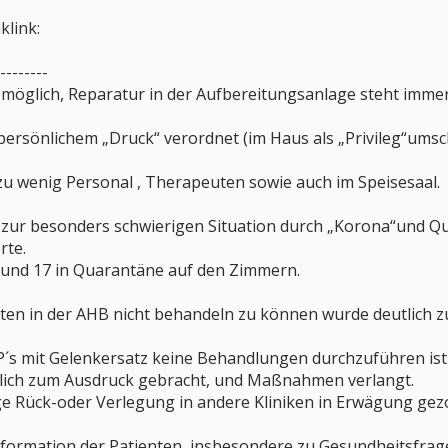
klink:
--------
öglich, Reparatur in der Aufbereitungsanlage steht immer
rsönlichem „Druck“ verordnet (im Haus als „Privileg“umschr
u wenig Personal , Therapeuten sowie auch im Speisesaal.
ur besonders schwierigen Situation durch „Korona“und Quar
rte.
, und 17 in Quarantäne auf den Zimmern.
ten in der AHB nicht behandeln zu können wurde deutlich zu
P´s mit Gelenkersatz keine Behandlungen durchzuführen is
tlich zum Ausdruck gebracht, und Maßnahmen verlangt.
age Rück-oder Verlegung in andere Kliniken in Erwägung ge
Information der Patienten, insbesondere zu Gesundheitsfra