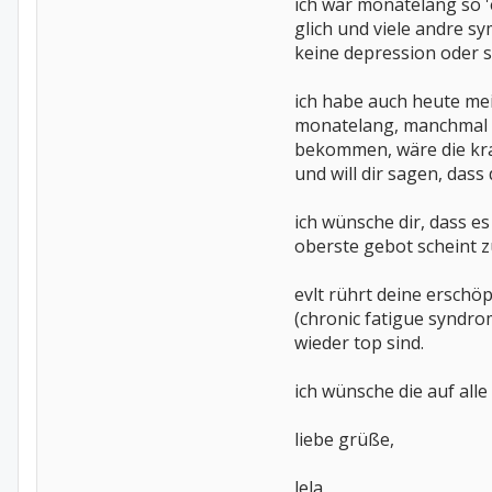
ich war monatelang so '
glich und viele andre s
keine depression oder s
ich habe auch heute mei
monatelang, manchmal a
bekommen, wäre die kran
und will dir sagen, das
ich wünsche dir, dass es
oberste gebot scheint z
evlt rührt deine ersch
(chronic fatigue syndrom
wieder top sind.
ich wünsche die auf all
liebe grüße,
lela