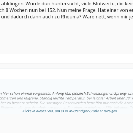
abklingen. Wurde durchuntersucht, viele Blutwerte, die kei
 nach 8 Wochen nun bei 152. Nun meine Frage. Hat einer von 
und dadurch dann auch zu Rheuma? Wäre nett, wenn mir je
 hier schon einmal vorgestellt. Anfang Mai plötzlich Schwellungen in Sprung- u
chmerzen und Migräne. Ständig leichte Temperatur, bei leichter Arbeit über 38° 
 aber zu bessern scheint. Die sonstigen Beschwerden betreffen nur noch die Arme
Blutwerte, die kein Ergebnis ergaben, außer einer reaktivierten EBV- Infektion: T
Klicke in dieses Feld, um es in vollständiger Größe anzuzeigen.
ner von euch Erfahrungen mit EBV? Kann es öfter zu einer Reaktivierung komme
jemand weiterhilft. Danke