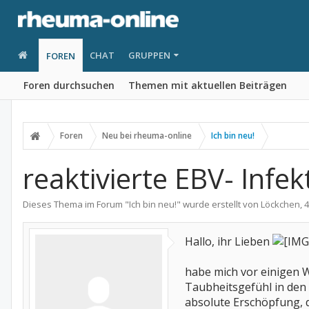
CHAT
GRUPPEN
FOREN
Foren durchsuchen
Themen mit aktuellen Beiträgen
Foren
Neu bei rheuma-online
Ich bin neu!
reaktivierte EBV- Infek
Dieses Thema im Forum "
Ich bin neu!
" wurde erstellt von
Löckchen
,
4
Hallo, ihr Lieben
habe mich vor einigen W
Taubheitsgefühl in den 
absolute Erschöpfung, d