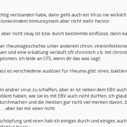
chtig verstanden habe, dann geht auch ein Virus nie wirklich
tionierendem immunsystem aber nicht mehr hervor.
er nicht okay ist bzw. durch bestimmte einflüsse, dann ka
iner rheumageschichte unter anderem chron. vireninfektion
n und eine erkältung verläuft oft chronisch z.b. mit chro
tomen. ich leide an CFS, wenn dir das was sagt.
ss es verschiedene auslöser für rheuma gibt: viren, baktiere
in andrer virus zu schaffen, aber er ist neben dem EBV au
oblem haben, wie sie es mit EBV auch nicht dürften. ich gla
urchmachen und die meisten gar nicht viel merken davon...be
 . . aber bei mir eben nicht.
schöpfung und viren hab ich einiges durch und einiges auch 