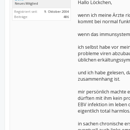
Hallo Löckchen,
Neues Mitglied
Registriert seit:
9. Oktober 2004
wenn ich meine Ärzte ri
Beiträge:
486
kommt bei normal funk
wenn das immunsystem ab
ich selbst habe vor me
probleme viren abzubaue
üblichen erkältungssymp
und ich habe gelesen, da
zusammenhang ist.
mir persönlich machte e
dürften mit ihm kein pr
EBV infektion im leben d
eigentlich total harmlos.
in sachen chronische er