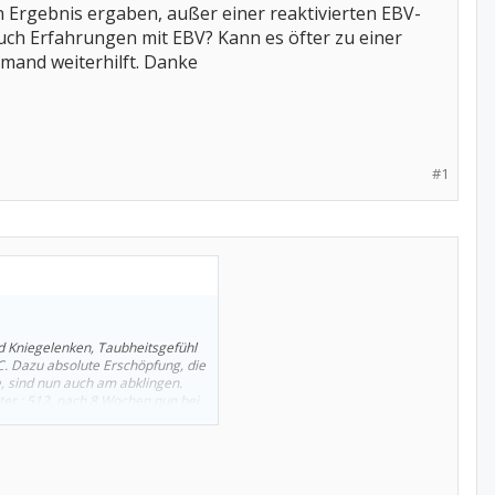
n Ergebnis ergaben, außer einer reaktivierten EBV-
euch Erfahrungen mit EBV? Kann es öfter zu einer
mand weiterhilft. Danke
#1
nd Kniegelenken, Taubheitsgefühl
C. Dazu absolute Erschöpfung, die
, sind nun auch am abklingen.
iter : 512, nach 8 Wochen nun bei
n, und dadurch dann auch zu