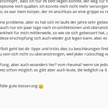
erschöpft', dass ich nur im bett liegen konnte, der weg zur
ymptome mich quälten. ich konnte mich nicht mehr versorgen
o, es war mein körper, der im anschluss an eine grippe so r
ne probleme, aber es hat sich im laufe der jahre sehr gebe
uch nur ein paar tage nach virusinfektionen und überanstr
kheit für mich mittlerweile, so wie sie sich gebessert hat,
s diese erschöpfung sich auch wieder gut legen kann. aber e
 flott geht bei dir. tipps und tricks dies zu beschleunigen f
u sein sich nicht zu überanstrengen, weil jeder rückschlag v
öpfung, aber auch woanders her? vom rheuma? wenn sie jedo
e) schon möglich. es gibt aber auch leute, die lediglich ca
e fälle gute besserung