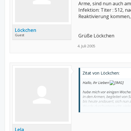
Arme, sind nun auch am 
Infektion: Titer : 512,
Reaktivierung kommen, 
Löckchen
Grüße Löckchen
Guest
4. Juli 2005
Zitat von Löckchen:
Hallo, ihr Lieben
habe mich vor einigen Wochen
in den Armen, begleitet von S
bis heute andauert, sich nun
Wurde durchuntersucht, viele 
152. Nun meine Frage. Hat ei
Rheuma? Wäre nett, wenn mir 
Lela
Grüße Löckchen