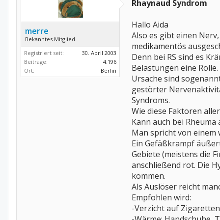
Rhaynaud Syndrom
Hallo Aida
merre
Also es gibt einen Nerv
Bekanntes Mitglied
medikamentös ausgesch
Registriert seit:
30. April 2003
Denn bei RS sind es Kr
Beiträge:
4.196
Belastungen eine Rolle.
Ort:
Berlin
Ursache sind sogenannt
gestörter Nervenaktivi
Syndroms.
Wie diese Faktoren alle
Kann auch bei Rheuma a
Man spricht von einem w
Ein Gefäßkrampf äußert 
Gebiete (meistens die F
anschließend rot. Die 
kommen.
Als Auslöser reicht manc
Empfohlen wird:
-Verzicht auf Zigarette
-Wärme: Handschuhe, Ta