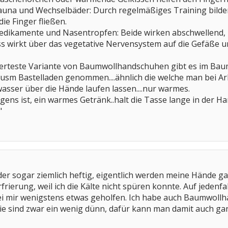
auna und Wechselbäder: Durch regelmäßiges Training bilde
ie Finger fließen.
edikamente und Nasentropfen: Beide wirken abschwellend, 
ss wirkt über das vegetative Nervensystem auf die Gefäße u
erteste Variante von Baumwollhandschuhen gibt es im Bau
sm Bastelladen genommen....ähnlich die welche man bei Arbe
wasser über die Hände laufen lassen....nur warmes.
s ist, ein warmes Getränk..halt die Tasse lange in der Ha
"
er sogar ziemlich heftig, eigentlich werden meine Hände gar
rierung, weil ich die Kälte nicht spüren konnte. Auf jedenf
ei mir wenigstens etwas geholfen. Ich habe auch Baumwollh
ie sind zwar ein wenig dünn, dafür kann man damit auch gan