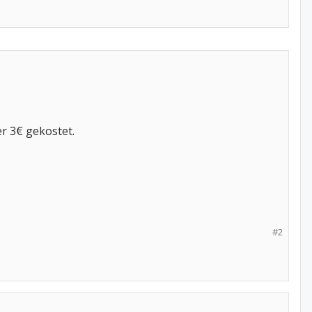
r 3€ gekostet.
#2