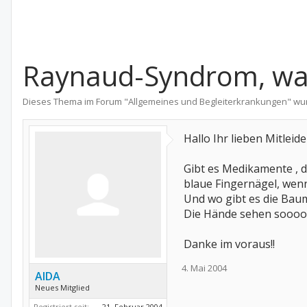
Raynaud-Syndrom, wa
Dieses Thema im Forum "
Allgemeines und Begleiterkrankungen
" wu
Hallo Ihr lieben Mitleid
Gibt es Medikamente , d
blaue Fingernägel, wen
Und wo gibt es die Ba
Die Hände sehen sooooo
Danke im voraus!!
4. Mai 2004
AIDA
Neues Mitglied
Registriert seit:
21. Februar 2004