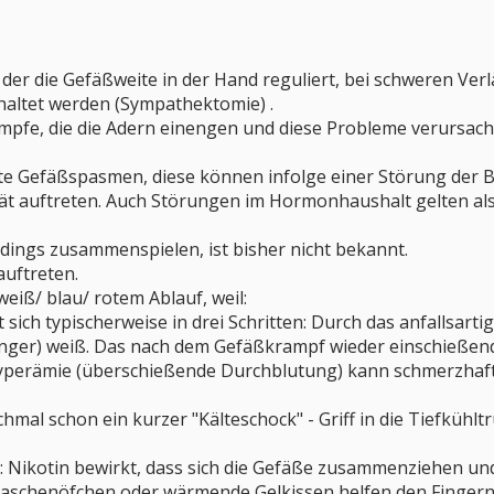
, der die Gefäßweite in der Hand reguliert, bei schweren Ve
altet werden (Sympathektomie) .
ämpfe, die die Adern einengen und diese Probleme verursach
e Gefäßspasmen, diese können infolge einer Störung der B
tät auftreten. Auch Störungen im Hormonhaushalt gelten als
rdings zusammenspielen, ist bisher nicht bekannt.
uftreten.
eiß/ blau/ rotem Ablauf, weil:
sich typischerweise in drei Schritten: Durch das anfallsart
inger) weiß. Das nach dem Gefäßkrampf wieder einschießende
Hyperämie (überschießende Durchblutung) kann schmerzhaft
hmal schon ein kurzer "Kälteschock" - Griff in die Tiefkühlt
n: Nikotin bewirkt, dass sich die Gefäße zusammenziehen und 
schenöfchen oder wärmende Gelkissen helfen den Fingern 