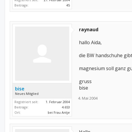
Beiträge:
45
raynaud
hallo Aida,
die BW handschuhe gibt 
magnesium soll ganz gut
gruss
bise
bise
Neues Mitglied
4. Mai 2004
Registriert seit:
1. Februar 2004
Beiträge:
4.653
Ort:
bei Frau Antje