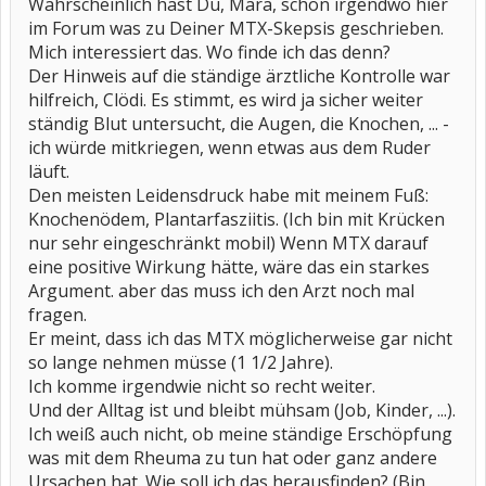
Wahrscheinlich hast Du, Mara, schon irgendwo hier
im Forum was zu Deiner MTX-Skepsis geschrieben.
Mich interessiert das. Wo finde ich das denn?
Der Hinweis auf die ständige ärztliche Kontrolle war
hilfreich, Clödi. Es stimmt, es wird ja sicher weiter
ständig Blut untersucht, die Augen, die Knochen, ... -
ich würde mitkriegen, wenn etwas aus dem Ruder
läuft.
Den meisten Leidensdruck habe mit meinem Fuß:
Knochenödem, Plantarfasziitis. (Ich bin mit Krücken
nur sehr eingeschränkt mobil) Wenn MTX darauf
eine positive Wirkung hätte, wäre das ein starkes
Argument. aber das muss ich den Arzt noch mal
fragen.
Er meint, dass ich das MTX möglicherweise gar nicht
so lange nehmen müsse (1 1/2 Jahre).
Ich komme irgendwie nicht so recht weiter.
Und der Alltag ist und bleibt mühsam (Job, Kinder, ...).
Ich weiß auch nicht, ob meine ständige Erschöpfung
was mit dem Rheuma zu tun hat oder ganz andere
Ursachen hat. Wie soll ich das herausfinden? (Bin