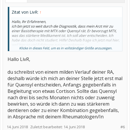
Zitat von LivR:
↑
Hallo, Ihr Erfahrenen,
ich bin jetzt so weit durch die Diagnostik, dass mein Arzt mir zu
einer Basistherapie mit MTX oder Quensyl rät. Er bevorzugt MTX,
was das stärkere Medikament ist. Ich soll aber entscheiden. Ich
habe das doch nicht studiert. Hilfe! Deshalb frage ich jetzt mal hier,
weil hier so viel Erfahrung zusammenkommt.
Klicke in dieses Feld, um es in vollständiger Größe anzuzeigen.
Ich habe bis jetzt einen milden Verlauf einer rA.
Was mir erst nach dem Arztbesuch eingefallen ist, ist, dass ich
Hallo LivR,
eigentlich schon über Jahre so erschöpft bin, dass ich mich
wundere, dass ich immer noch durchhalte. Vielleicht gibt es da
einen Zusammenhang zur rA. Das wäre dann bei der Auswahl des
du schreibst von einem milden Verlauf deiner RA,
Medikaments vllt zu berücksichtigen.
(Reha hab ich schon mal gemacht. Die war gut, so lange sie
deshalb würde ich mich an deiner Stelle jetzt erst mal
dauerte)
für Quensyl entscheiden, Anfangs gegebenfalls in
Ich habe auch über "Suche" versucht, eine Antwort zu finden, aber
Begleitung von etwas Cortison. Sollte das Quensyl
die Fülle überfordert mich. Außerdem brauche ich auch jemand
zum "reden". Also seid bitte nachsichtig, falls diese Frage hier
nach drei bis sechs Monaten nichts oder zuwenig
schon einmal erörtert wurde. Ein Hinweis auf den Dialog ist aber
bewirken, so würde ich dann zu was stärkerem
sicher hilfreich.
dentieren oder zu einer Kombination gegebenfalls,
Danke schon mal vorab. Es ist wirklich super, dass es dieses Forum
gibt.
in Absprache mit deinem Rheumatologen/In
LG
Liv
14. Juni 2018
Zuletzt bearbeitet:
14. Juni 2018
#6