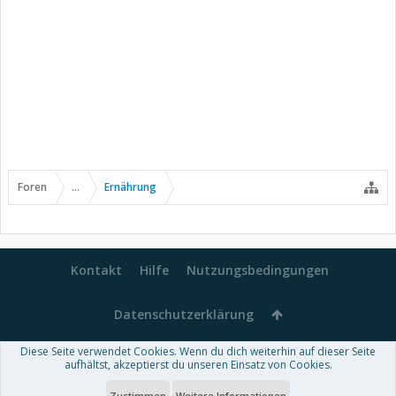
Foren
...
Ernährung
Kontakt
Hilfe
Nutzungsbedingungen
Datenschutzerklärung
Diese Seite verwendet Cookies. Wenn du dich weiterhin auf dieser Seite
Forum software by XenForo™
aufhältst, akzeptierst du unseren Einsatz von Cookies.
-
Deutsch von xenDach
Some XenForo functionality crafted by
Audentio Design
.
Theme designed by
ThemeHouse
.
Zustimmen
Weitere Informationen