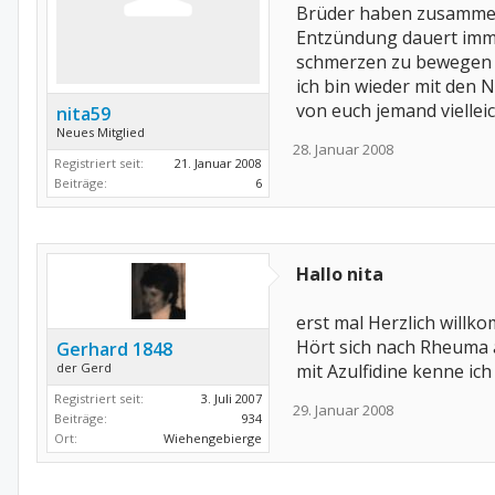
Brüder haben zusammen h
Entzündung dauert imme
schmerzen zu bewegen s
ich bin wieder mit den 
von euch jemand viellei
nita59
Neues Mitglied
28. Januar 2008
Registriert seit:
21. Januar 2008
Beiträge:
6
Hallo nita
erst mal Herzlich willk
Hört sich nach Rheuma 
Gerhard 1848
der Gerd
mit Azulfidine kenne ich
Registriert seit:
3. Juli 2007
29. Januar 2008
Beiträge:
934
Ort:
Wiehengebierge