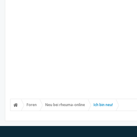
Foren
Neu bei rheuma-online
Ich bin neu!