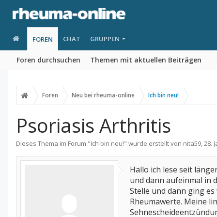
CHAT
GRUPPEN
FOREN
Foren durchsuchen
Themen mit aktuellen Beiträgen
Foren
Neu bei rheuma-online
Ich bin neu!
Psoriasis Arthritis
Dieses Thema im Forum "
Ich bin neu!
" wurde erstellt von
nita59
,
28. 
Hallo ich lese seit län
und dann aufeinmal in d
Stelle und dann ging es
Rheumawerte. Meine lin
Sehnescheideentzündung