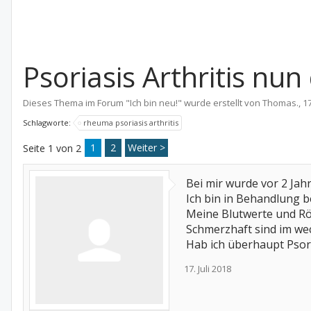
Psoriasis Arthritis nun
Dieses Thema im Forum "
Ich bin neu!
" wurde erstellt von
Thomas.
,
17
Schlagworte:
rheuma psoriasis arthritis
1
2
Weiter >
Seite 1 von 2
Bei mir wurde vor 2 Jahr
Ich bin in Behandlung b
Meine Blutwerte und Rön
Schmerzhaft sind im wec
Hab ich überhaupt Psori
17. Juli 2018