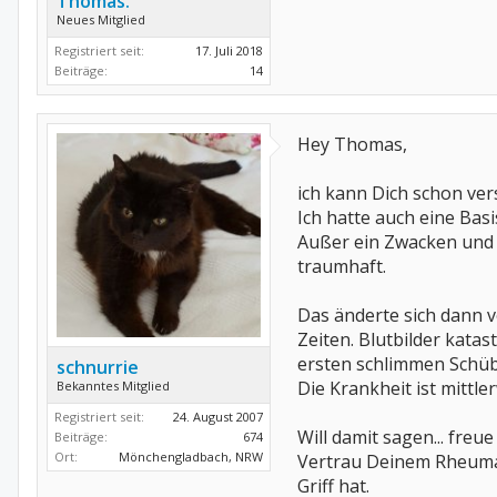
Thomas.
Neues Mitglied
Registriert seit:
17. Juli 2018
Beiträge:
14
Hey Thomas,
ich kann Dich schon vers
Ich hatte auch eine Bas
Außer ein Zwacken und Z
traumhaft.
Das änderte sich dann v
Zeiten. Blutbilder kata
ersten schlimmen Schüb
schnurrie
Die Krankheit ist mittle
Bekanntes Mitglied
Registriert seit:
24. August 2007
Will damit sagen... fre
Beiträge:
674
Ort:
Mönchengladbach, NRW
Vertrau Deinem Rheumat
Griff hat.