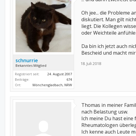
Oh jee... die Probleme 
diskutiert. Man gilt nic
liegt. Die Kollegen wis
oder Weichteile anfühle
Da bin ich jetzt auch ni
Bescheid und macht mir
schnurrie
18. Juli 2018
Bekanntes Mitglied
Registriert seit:
24. August 2007
Beiträge:
674
Ort:
Mönchengladbach, NRW
Thomas in meiner Famili
nach Belastung usw.
Ich meine Du hast eine 
Rheumatologen überlege
Ich kenne auch Leute mit