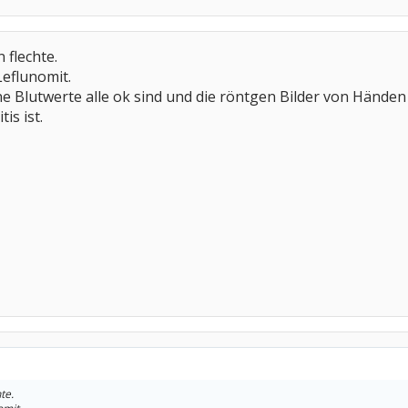
 flechte.
eflunomit.
ine Blutwerte alle ok sind und die röntgen Bilder von Hände
is ist.
te.