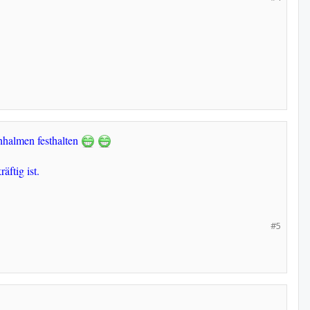
ohhalmen festhalten
äftig ist.
#5