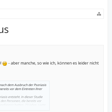
us
e!
- aber manche, so wie ich, können es leider nicht
 nach dem Ausbruch der Psoriasis
bereits vor dem Eintreten ihrer
asis entsteht. In dieser Studie
i den Personen, die bereits vor
gefangen hatten, 23 Jahre, sagte