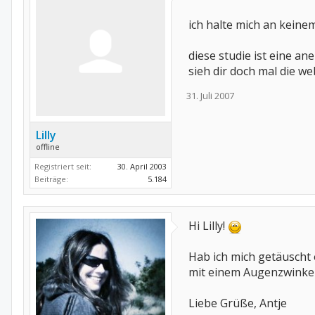
ich halte mich an keine
diese studie ist eine ane
sieh dir doch mal die web
31. Juli 2007
Lilly
offline
Registriert seit:
30. April 2003
Beiträge:
5.184
Hi Lilly!
Hab ich mich getäuscht
mit einem Augenzwinke
Liebe Grüße, Antje