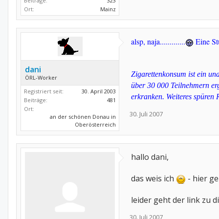
Beiträge:
323
Ort:
Mainz
alsp, naja.............
Eine Stu
dani
Zigarettenkonsum ist ein un
ÖRL-Worker
über 30 000 Teilnehmern er
Registriert seit:
30. April 2003
erkranken. Weiteres spüren 
Beiträge:
481
Ort:
30. Juli 2007
an der schönen Donau in
Oberösterreich
hallo dani,
das weis ich
- hier ge
leider geht der link zu 
30. Juli 2007