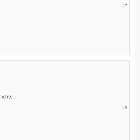
#7
hts....
#8