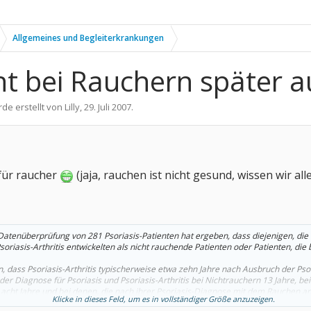
Allgemeines und Begleiterkrankungen
cht bei Rauchern später a
rde erstellt von
Lilly
,
29. Juli 2007
.
 für raucher
(jaja, rauchen ist nicht gesund, wissen wir all
tenüberprüfung von 281 Psoriasis-Patienten hat ergeben, dass diejenigen, die
oriasis-Arthritis entwickelten als nicht rauchende Patienten oder Patienten, die 
 dass Psoriasis-Arthritis typischerweise etwa zehn Jahre nach Ausbruch der Psori
der Diagnose für Psoriasis und Psoriasis-Arthritis bei Nichtrauchern 13 Jahre, be
acht Jahre und bei denen, die nach ihrer Psoriasis-Diagnose mit dem Rauchen an
Klicke in dieses Feld, um es in vollständiger Größe anzuzeigen.