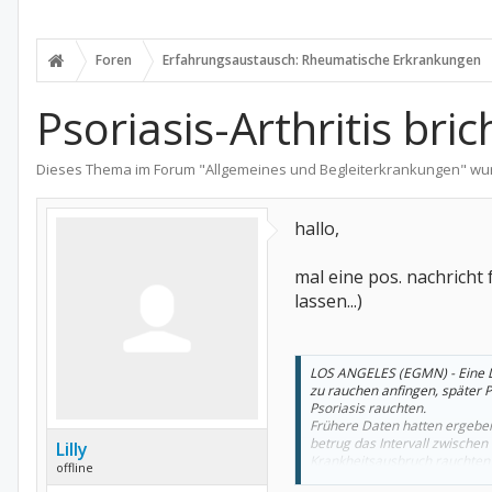
Foren
Erfahrungsaustausch: Rheumatische Erkrankungen
Psoriasis-Arthritis bri
Dieses Thema im Forum "
Allgemeines und Begleiterkrankungen
" wu
hallo,
mal eine pos. nachricht
lassen...)
LOS ANGELES (EGMN) - Eine Da
zu rauchen anfingen, später Ps
Psoriasis rauchten.
Frühere Daten hatten ergeben,
betrug das Intervall zwischen 
Lilly
Krankheitsausbruch rauchten 
offline
Dr. Tina Rakkhit.