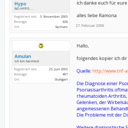
ich danke euch für eure
Hypo
NO-HYPO.....
alles liebe Ramona
Registriert seit:
3. November 2003
Beiträge:
636
27. Februar 2006
Ort:
Sachsen
Hallo,
Amulan
folgendes kopier ich dir 
Ich bin harmlos!
Registriert seit:
25. Juni 2003
Quelle:
http://www.tnf-a
Beiträge:
497
Ort:
Stuttgart
Die Diagnose einer Psori
Psoriasisarthritis oftm
rheumatoiden Arthritis
Gelenken, der Wirbelsäu
angemessenen Behandlun
Die Probleme mit der Di
Weitere diagnostische S