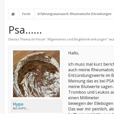
Foren
Erfahrungsaustausch: Rheumatische Erkrankungen
Psa......
Dieses Thema im Forum "
Allgemeines und Begleiterkrankungen
" wu
Hallo,
ich muss mal kurz beric
auch meine Rheumatolog
Entzündungswerte im Blu
Meinung das es bei PSA 
meine Blutwerte sagen 
Trombos und Leukos au
einen Millimeter
bewegen der Ellebogen i
Hypo
Das war mir peinlich, a
NO-HYPO.....