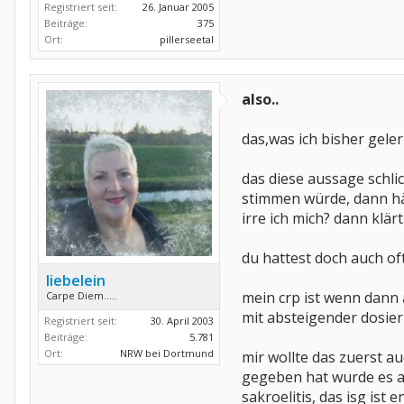
Registriert seit:
26. Januar 2005
Beiträge:
375
Ort:
pillerseetal
also..
das,was ich bisher gelernt
das diese aussage schlic
stimmen würde, dann hät
irre ich mich? dann klärt
du hattest doch auch of
liebelein
mein crp ist wenn dann a
Carpe Diem.....
mit absteigender dosier
Registriert seit:
30. April 2003
Beiträge:
5.781
Ort:
NRW bei Dortmund
mir wollte das zuerst a
gegeben hat wurde es au
sakroelitis, das isg ist e