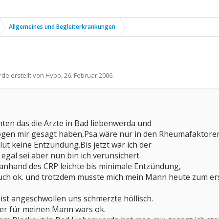
Allgemeines und Begleiterkrankungen
rde erstellt von
Hypo
,
26. Februar 2006
.
hten das die Ärzte in Bad liebenwerda und
en mir gesagt haben,Psa wäre nur in den Rheumafaktoren ne
t keine Entzündung.Bis jetzt war ich der
egal sei aber nun bin ich verunsichert.
anhand des CRP leichte bis minimale Entzündung,
ch ok. und trotzdem musste mich mein Mann heute zum ers
st angeschwollen uns schmerzte höllisch.
ber für meinen Mann wars ok.