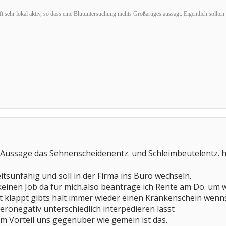
 sehr lokal aktiv, so dass eine Blutuntersuchung nichts Großartiges aussagt. Eigentlich sollt
 Aussage das Sehnenscheidenentz. und Schleimbeutelentz. ha
eitsunfähig und soll in der Firma ins Büro wechseln.
 keinen Job da für mich.also beantrage ich Rente am Do. u
 klappt gibts halt immer wieder einen Krankenschein wenns
eronegativ unterschiedlich interpedieren lässt
 im Vorteil uns gegenüber wie gemein ist das.