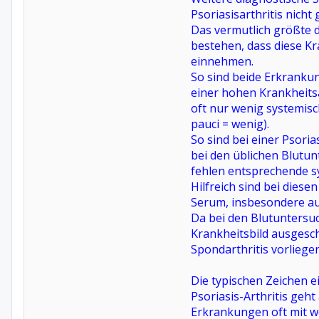
Psoriasisarthritis nicht g
Das vermutlich größte d
bestehen, dass diese K
einnehmen.
So sind beide Erkranku
einer hohen Krankheits
oft nur wenig systemis
pauci = wenig).
So sind bei einer Psoria
bei den üblichen Blutu
fehlen entsprechende s
Hilfreich sind bei dies
Serum, insbesondere au
Da bei den Blutuntersu
Krankheitsbild ausgesch
Spondarthritis vorliegen
Die typischen Zeichen e
Psoriasis-Arthritis geh
Erkrankungen oft mit w