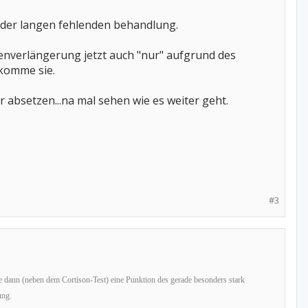
d der langen fehlenden behandlung.
enverlängerung jetzt auch "nur" aufgrund des
ekomme sie.
absetzen...na mal sehen wie es weiter geht.
#3
de dann (neben dem Cortison-Test) eine Punktion des gerade besonders stark
ung.