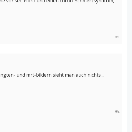
ehe vor sec. Fibro und einen chron. Schmerzsyndrom,
#1
ten- und mrt-bildern sieht man auch nichts....
#2