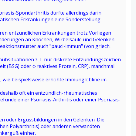
riasis-Spondarthritis dürfte allerdings darin
matischen Erkrankungen eine Sonderstellung
eren entzündlichen Erkrankungen trotz Vorliegen
ränderungen an Knochen, Wirbelsäule und Gelenken
aktionsmuster auch "pauci-immun" (von griech.
 Schubsituationen z.T. nur diskrete Entzündungszeichen
it (BSG) oder c-reaktives Protein, CRP), manchmal
r, wie beispielsweise erhöhte Immunglobline im
eshalb oft ein entzündlich-rheumatisches
unde einer Psoriasis-Arthritis oder einer Psoriasis-
gen oder Ergussbildungen in den Gelenken. Die
schen Polyarthritis) oder anderen verwandten
nkerguß einher.