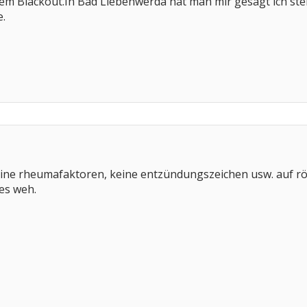
 dem Blackout.In Bad Liebenwerda hat man mir gesagt ich st
e.
ine rheumafaktoren, keine entzündungszeichen usw. auf röng
les weh.