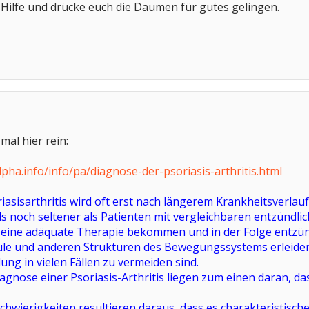
 Hilfe und drücke euch die Daumen für gutes gelingen.
mal hier rein:
lpha.info/info/pa/diagnose-der-psoriasis-arthritis.html
asisarthritis wird oft erst nach längerem Krankheitsverlauf 
als noch seltener als Patienten mit vergleichbaren entzünd
, eine adäquate Therapie bekommen und in der Folge entz
le und anderen Strukturen des Bewegungssystems erleiden, d
g in vielen Fällen zu vermeiden sind.
agnose einer Psoriasis-Arthritis liegen zum einen daran, das
chwierigkeiten resultieren daraus, dass es charakteristisc