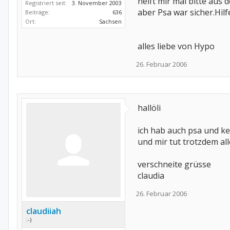
helft mir mal bitte aus
Registriert seit:
3. November 2003
aber Psa war sicher.Hilf
Beiträge:
636
Ort:
Sachsen
alles liebe von Hypo
26. Februar 2006
hallöli
ich hab auch psa und ke
und mir tut trotzdem al
verschneite grüsse
claudia
26. Februar 2006
claudiiah
:-)