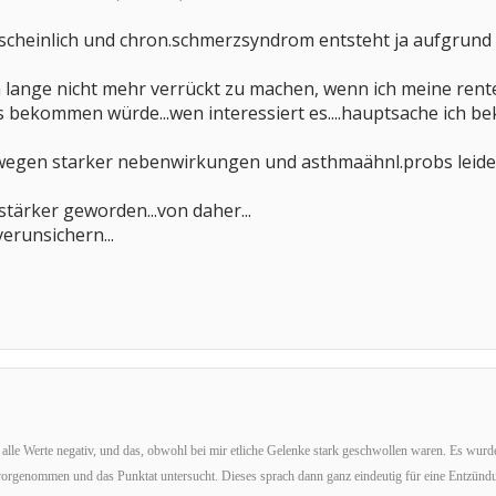
hrscheinlich und chron.schmerzsyndrom entsteht ja aufgrun
n lange nicht mehr verrückt zu machen, wenn ich meine rent
bekommen würde...wen interessiert es....hauptsache ich b
wegen starker nebenwirkungen und asthmaähnl.probs leider 
 stärker geworden...von daher...
verunsichern...
 alle Werte negativ, und das, obwohl bei mir etliche Gelenke stark geschwollen waren. Es wur
orgenommen und das Punktat untersucht. Dieses sprach dann ganz eindeutig für eine Entzünd