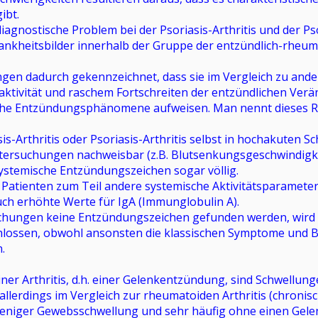
ibt.
iagnostische Problem bei der Psoriasis-Arthritis und der Pso
rankheitsbilder innerhalb der Gruppe der entzündlich-rheu
ngen dadurch gekennzeichnet, dass sie im Vergleich zu and
aktivität und raschem Fortschreiten der entzündlichen Ve
che Entzündungsphänomene aufweisen. Man nennt dieses Re
sis-Arthritis oder Psoriasis-Arthritis selbst in hochakuten
ntersuchungen nachweisbar (z.B. Blutsenkungsgeschwindigke
ystemische Entzündungszeichen sogar völlig.
en Patienten zum Teil andere systemische Aktivitätsparamete
ch erhöhte Werte für IgA (Immunglobulin A).
chungen keine Entzündungszeichen gefunden werden, wird d
lossen, obwohl ansonsten die klassischen Symptome und Bef
.
iner Arthritis, d.h. einer Gelenkentzündung, sind Schwellun
t allerdings im Vergleich zur rheumatoiden Arthritis (chroni
eniger Gewebsschwellung und sehr häufig ohne einen Gele