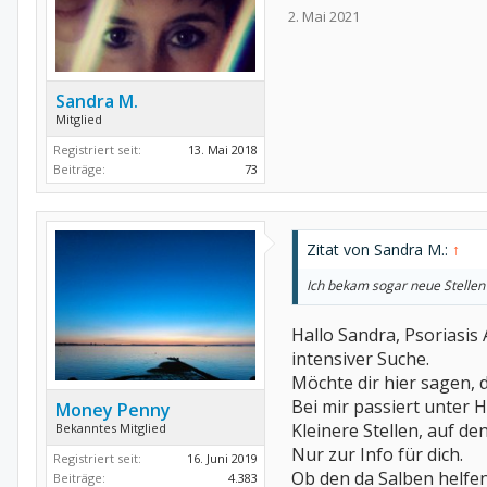
2. Mai 2021
Sandra M.
Mitglied
Registriert seit:
13. Mai 2018
Beiträge:
73
Zitat von Sandra M.:
↑
Ich bekam sogar neue Stellen
Hallo Sandra, Psoriasis 
intensiver Suche.
Möchte dir hier sagen, 
Bei mir passiert unter 
Money Penny
Kleinere Stellen, auf de
Bekanntes Mitglied
Nur zur Info für dich.
Registriert seit:
16. Juni 2019
Ob den da Salben helfen
Beiträge:
4.383