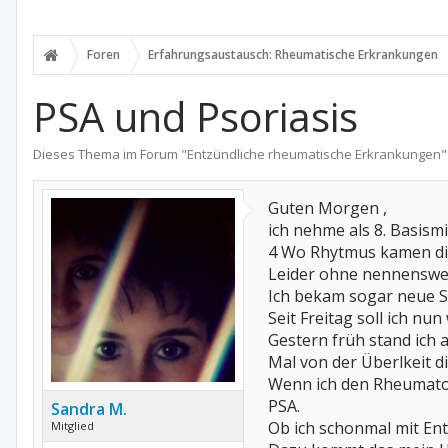
Foren
Erfahrungsaustausch: Rheumatische Erkrankungen
PSA und Psoriasis
Dieses Thema im Forum "
Entzündliche rheumatische Erkrankungen
"
Guten Morgen ,
ich nehme als 8. Basism
4 Wo Rhytmus kamen die
Leider ohne nennenswer
Ich bekam sogar neue St
Seit Freitag soll ich n
Gestern früh stand ich 
Mal von der Überlkeit 
Wenn ich den Rheumatol
PSA.
Sandra M.
Ob ich schonmal mit En
Mitglied