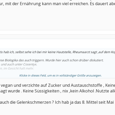
, mit der Ernährung kann man viel erreichen. Es dauert abe
tis hab ich, selbst sehe ich bei mir keine Hautstelle, Rheumaarzt sagt ,auf dem Kop
ese Biologika das auch triggern. Wurde hier auch schon drüber diskutiert.
a und auch unter Cosentyx.
rn, im Gesicht halt mehr.
Klicke in dieses Feld, um es in vollständiger Größe anzuzeigen.
selbst bin davon nicht überzeugt. Andere ja.
der Ernährung kann man viel erreichen. Es dauert aber auch seine Zeit.Klappt ni
ch vegan und verzichte auf Zucker und Austauschstoffe , Kei
sagt wurde . Keine Süssigkeiten , nix ,kein Alkohol .Nutzte al
 auch die Gelenkschmerzen ? Ich hab ja das 8. Mittel seit Ma