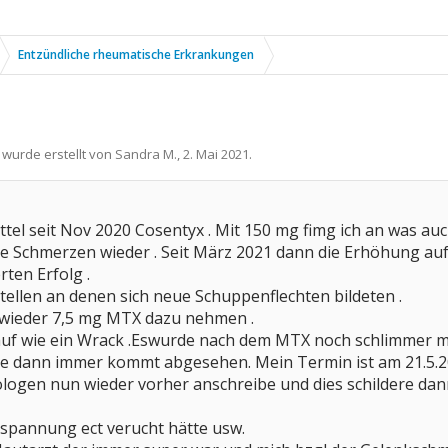
Entzündliche rheumatische Erkrankungen
 wurde erstellt von
Sandra M.
,
2. Mai 2021
.
ittel seit Nov 2020 Cosentyx . Mit 150 mg fimg ich an was a
 Schmerzen wieder . Seit März 2021 dann die Erhöhung auf
ten Erfolg .
ellen an denen sich neue Schuppenflechten bildeten .
un wieder 7,5 mg MTX dazu nehmen .
auf wie ein Wrack .Eswurde nach dem MTX noch schlimmer mi
die dann immer kommt abgesehen. Mein Termin ist am 21.5.2
ogen nun wieder vorher anschreibe und dies schildere dann 
tspannung ect verucht hätte usw.