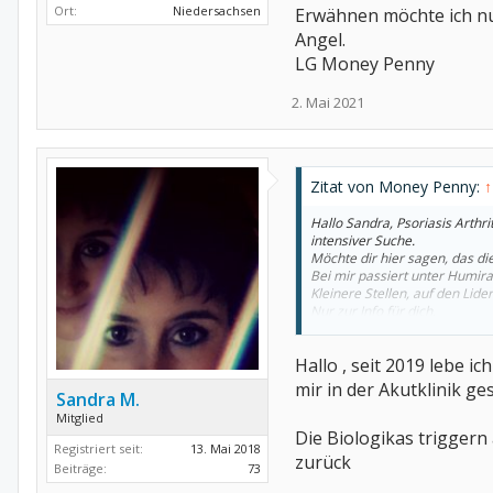
Ort:
Niedersachsen
Erwähnen möchte ich nur
Angel.
LG Money Penny
2. Mai 2021
Zitat von Money Penny:
↑
Hallo Sandra, Psoriasis Arthri
intensiver Suche.
Möchte dir hier sagen, das di
Bei mir passiert unter Humir
Kleinere Stellen, auf den Lide
Nur zur Info für dich.
Ob den da Salben helfen? Ich 
Erwähnen möchte ich nur, mit 
Hallo , seit 2019 lebe i
LG Money Penny
mir in der Akutklinik ge
Sandra M.
Mitglied
Die Biologikas triggern
Registriert seit:
13. Mai 2018
zurück
Beiträge:
73