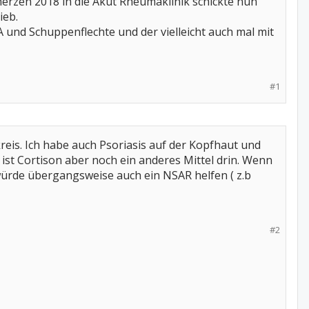
rzen 2018 in die Akut Rheumaklinik schickte nun
ieb.
 und Schuppenflechte und der vielleicht auch mal mit
#1
eis. Ich habe auch Psoriasis auf der Kopfhaut und
ist Cortison aber noch ein anderes Mittel drin. Wenn
 würde übergangsweise auch ein NSAR helfen ( z.b
#2