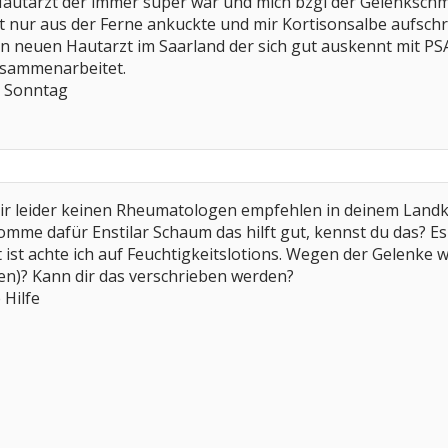
utarzt der immer super war und mich bzgl der Gelenkschme
 nur aus der Ferne ankuckte und mir Kortisonsalbe aufschr
n neuen Hautarzt im Saarland der sich gut auskennt mit PSA
sammenarbeitet.
n Sonntag
dir leider keinen Rheumatologen empfehlen in deinem Landkr
mme dafür Enstilar Schaum das hilft gut, kennst du das? Es 
 ist achte ich auf Feuchtigkeitslotions. Wegen der Gelenke
n)? Kann dir das verschrieben werden?
 Hilfe