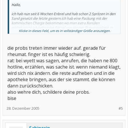
Hallo,
ich hab nun seit 6 Wochen Enbrel und hab schon 2 Spritzen in den
Sand gesetzt die letzte gestern.ich hab eine Packung mit der
kommischen Charge bekommen wo man extra Kanülen
mitbekommt.ich bekomme Enbrel von meiner Rheumatologin in
Klicke in dieses Feld, um es in vollständiger Größe anzuzeigen.
der Praxis.gestern nun hatte ich das Problem das die Spritze und
die Flasche sich nicht ineinander stecken liesen die Spritze war viel
zu groß es ging einfach nicht und meine Fingerkünste waren zu
...,naja ich hab die Lösung nicht mischen können,lief alles daneben
die probs treten immer wieder auf. gerade für
und meine Rheumatologin hat Urlaub den ich will sie
rheumat. finger ist es häufig schwierig.
reklamieren.kostet alles Geld.hat jemand ähnliche Probleme mir
der Charge?
rat: bei wyett was sagen, anrufen, die haben ne 800
hotline, erzählen, was sache ist. wenn niemand klagt,
Danke Hypo
wird sich nix ändern. die reste aufheben und in die
apotheke bringen, aus der sie stammt. die können
dann zurückschicken.
also wehre dich, schildere deine probs.
bise
28. Dezember 2005
#5