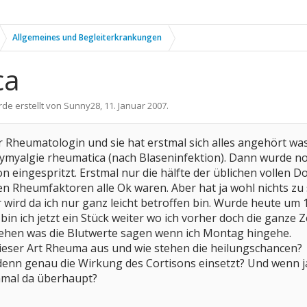
Allgemeines und Begleiterkrankungen
ca
rde erstellt von
Sunny28
,
11. Januar 2007
.
r Rheumatologin und sie hat erstmal sich alles angehört was 
lymyalgie rheumatica (nach Blaseninfektion). Dann wurde
on eingespritzt. Erstmal nur die hälfte der üblichen vollen 
n Rheumfaktoren alle Ok waren. Aber hat ja wohl nichts zu sa
 wird da ich nur ganz leicht betroffen bin. Wurde heute um
bin ich jetzt ein Stück weiter wo ich vorher doch die ganze 
ehen was die Blutwerte sagen wenn ich Montag hingehe.
dieser Art Rheuma aus und wie stehen die heilungschancen?
denn genau die Wirkung des Cortisons einsetzt? Und wenn
inmal da überhaupt?