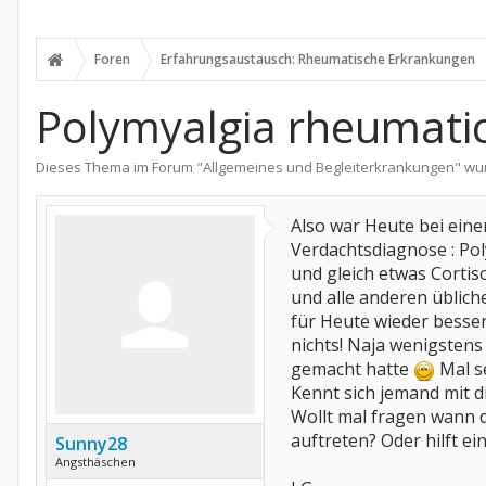
Foren
Erfahrungsaustausch: Rheumatische Erkrankungen
Polymyalgia rheumati
Dieses Thema im Forum "
Allgemeines und Begleiterkrankungen
" wu
Also war Heute bei eine
Verdachtsdiagnose : Po
und gleich etwas Cortis
und alle anderen übliche
für Heute wieder besser
nichts! Naja wenigstens 
gemacht hatte
Mal s
Kennt sich jemand mit 
Wollt mal fragen wann 
auftreten? Oder hilft e
Sunny28
Angsthäschen