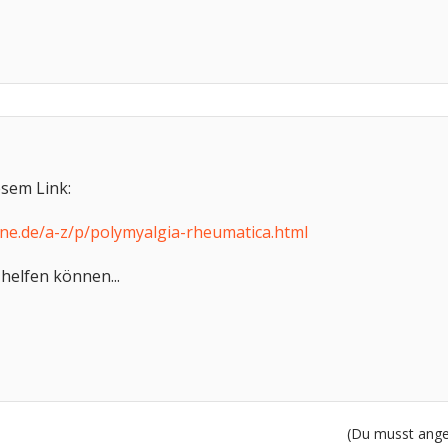
esem Link:
ne.de/a-z/p/polymyalgia-rheumatica.html
 helfen können...
(Du musst angem