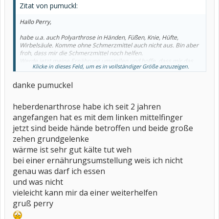
Zitat von pumuckl:
Hallo Perry,
habe u.a. auch Polyarthrose in Händen, Füßen, Knie, Hüfte,
Wirbelsäule. Komme ohne Schmerzmittel auch nicht aus. Bin aber
froh, dass mir die Schmerzmittel noch helfen.
Werde jetzt meine Ernährung umstellen und hoffe, dass mir das
Klicke in dieses Feld, um es in vollständiger Größe anzuzeigen.
hilft. Schlechter kann es auf keinen Fall werden.
danke pumuckel
Vielleicht könnte das für dich auch eine Alternative sein, ich weiß ja
nicht, wie du dich bisher ernährst?
heberdenarthrose habe ich seit 2 jahren
Schreib doch noch ein bisschen mehr über dich. Je mehr wir über
dich wissen, um so mehr Tipps können wir dir geben.
angefangen hat es mit dem linken mittelfinger
jetzt sind beide hände betroffen und beide große
Viele Grüße
zehen grundgelenke
pumuckl
wärme ist sehr gut kälte tut weh
bei einer ernährungsumstellung weis ich nicht
genau was darf ich essen
und was nicht
vieleicht kann mir da einer weiterhelfen
gruß perry