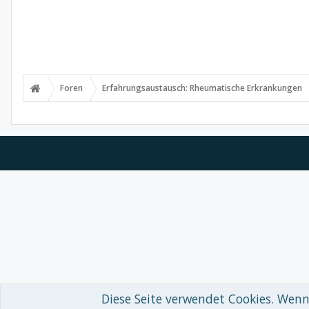
Foren
Erfahrungsaustausch: Rheumatische Erkrankungen
Diese Seite verwendet Cookies. Wenn 
Forum software by XenForo™
© 2010-2018 XenForo Ltd.
-
Deutsch von