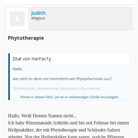
Judith
Mitglied
Phytotherapie
Zitat von HarPasTy:
Hallo,
wie sieht es denn mit Heilmitteln wie Phytopharmaka aus?
Teufelskralle, Weidenrinde, Weihrauch, Brennessel, ...
Klicke in dieses Feld, um es in vollständiger Größe anzuzeigen.
Hat schon mal jemand gute Erfahrungen damit gemacht?
Habe einzelne Medikamente bereits versucht. Die reichen aber
nicht aus ...
Hallo, Weiß Deinen Namen nicht...
Ich habe Rheumatoide Arthritis und bin seit Februar bei einem
Kann man diese Mittel auch kombinieren um eine starke Wirkung
hervorzurufen? Oder überwiegen dann die Nebenwirkungen?
Heilpraktiker, der mit Phytotherapie und Schüssler-Salzen
arbeitet. Nur der Heilpraktiker kann sagen, welche Pflanzen,
Konntet jemand schon eine Basistherapie ersetzen?