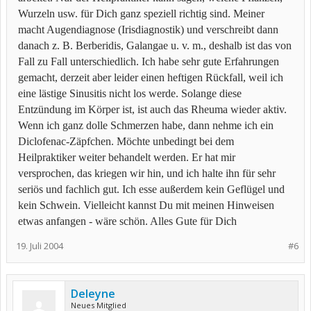
Wurzeln usw. für Dich ganz speziell richtig sind. Meiner
Wer hat hiermit Erfahrungen?
macht Augendiagnose (Irisdiagnostik) und verschreibt dann
danach z. B. Berberidis, Galangae u. v. m., deshalb ist das von
Fall zu Fall unterschiedlich. Ich habe sehr gute Erfahrungen
gemacht, derzeit aber leider einen heftigen Rückfall, weil ich
eine lästige Sinusitis nicht los werde. Solange diese
Entzündung im Körper ist, ist auch das Rheuma wieder aktiv.
Wenn ich ganz dolle Schmerzen habe, dann nehme ich ein
Diclofenac-Zäpfchen. Möchte unbedingt bei dem
Heilpraktiker weiter behandelt werden. Er hat mir
versprochen, das kriegen wir hin, und ich halte ihn für sehr
seriös und fachlich gut. Ich esse außerdem kein Geflügel und
kein Schwein. Vielleicht kannst Du mit meinen Hinweisen
etwas anfangen - wäre schön. Alles Gute für Dich
19. Juli 2004
#6
Deleyne
Neues Mitglied