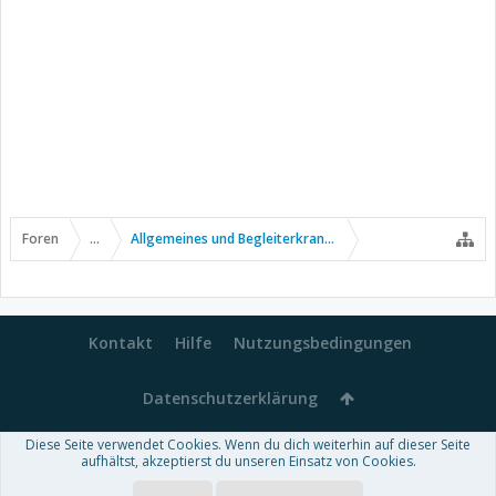
Foren
...
Allgemeines und Begleiterkrankungen
Kontakt
Hilfe
Nutzungsbedingungen
Datenschutzerklärung
Diese Seite verwendet Cookies. Wenn du dich weiterhin auf dieser Seite
Forum software by XenForo™
aufhältst, akzeptierst du unseren Einsatz von Cookies.
-
Deutsch von xenDach
Some XenForo functionality crafted by
Audentio Design
.