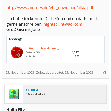
http://www.vbe-nrw.de/vbe_download/allaa.pdf.
Ich hoffe ich konnte Dir helfen und du darfst mich
gerne anschreiben:
nightsprint@aol.com
Gruß Gisi mit Jane
Anhänge:
button_pooh_welcome.gif
Dateigröße:
14,5 KB
Aufrufe:
220
25. November 2003
Zuletzt bearbeitet:
25. November 2003
#3
Samira
Neues Mitglied
Hallo Elly