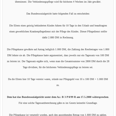
übernimmt. Die Verhinderungspflege wird für höchsten 4 Wochen im Jahr gewährt.
Das Bundessozialgericht hatte folgenden Fall zu entscheiden:
Die Eltern eines geistig behinderten Kindes fuhren für 10 Tage in den Urlaub und beauftragten
einen gewerblichen Krankenpflegedienst mit der Pflege des Kindes. Dieser Pflegedienst stellte
dafür 2.880 DM in Rechnung.
Die Pflegekasse gewährte auf Antrag lediglich 1.000 DM, die Zahlung des Restbetrages von 1.800
DM lehnte sie ab. Die Pflegekasse hatte argumentiert, dass jeweils nur ein Tagessatz von 100 DM
zu leisten ist. Der Tagessatz ergäbe sich, wenn man die Gesamtsumme von 2800 DM durch die 28
Tage dividiere, für die höchstens Verhinderungspflege zu leisten sei.
Da die Eltern hier 10 Tage verreist waren, stünde nur Pflegegeld von 10 x 100 DM = 1.000 DM
zu.
Dem hat das Bundessozialgericht unter dem Az.: B 3 P 8/99 R am 17.5.2000 widersprochen
.
Für eine solche Tagessatzberechnung gäbe es im Gesetz keinerlei Grundlage.
Die Pflegekasse ist verurteilt worden, auch den ausstehenden Betrag von 1.800 DM zu zahlen.