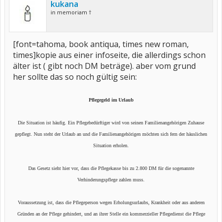
kukana
in memoriam †
[font=tahoma, book antiqua, times new roman,
times]kopie aus einer infoseite, die allerdings schon
älter ist ( gibt noch DM beträge). aber vom grund
her sollte das so noch gültig sein:
Pflegegeld im Urlaub
Die Situation ist häufig. Ein Pflegebedürftiger wird von seinen Familienangehörigen Zuhause
gepflegt. Nun steht der Urlaub an und die Familienangehörigen möchten sich fern der häuslichen
Situation erholen.
Das Gesetz sieht hier vor, dass die Pflegekasse bis zu 2.800 DM für die sogenannte
Verhinderungspflege zahlen muss.
Voraussetzung ist, dass die Pflegeperson wegen Erholungsurlaubs, Krankheit oder aus anderen
Gründen an der Pflege gehindert, und an ihrer Stelle ein kommerzieller Pflegedienst die Pflege