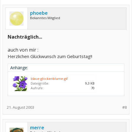
phoebe
Bekanntes Mitglied
Nachträglich...
auch von mir :
Herzlichen Glückwunsch zum Geburtstag!!
Anhänge:
blaue glockenblume.gif
Dateigröße:
9,3 KB
Aufrufe:
70
21. August 2003
#8
merre