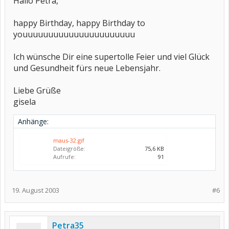
Hallo Petra,
happy Birthday, happy Birthday to
youuuuuuuuuuuuuuuuuuuuuu
Ich wünsche Dir eine supertolle Feier und viel Glück
und Gesundheit fürs neue Lebensjahr.
Liebe Grüße
gisela
Anhänge:
maus-32.gif
Dateigröße:
75,6 KB
Aufrufe:
91
19. August 2003
#6
Petra35