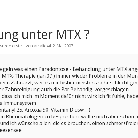
ng unter MTX ?
 wurde erstellt von
amalie44
,
2. Mai 2007
.
 Regeln was einen Paradontose - Behandlung unter MTX ang
r MTX-Therapie (jan.07 ) immer wieder Probleme in der Mun
beim Zahnarzt, weil es mir bisher meistens sehr schlecht gin
r Zahnreinigung auch die Par.Behandlg. vorgeschlagen.
dass ich mich im Moment dafür nicht wirklich fit fühle, ha
fs Immunsystem
tanyl 25, Arcoxia 90, Vitamin D usw.... )
dem Rheumatologen zu besprechen, wollte mich aber schon m
 und ich wünsche allen, die es brauchen, einen schmerzfreie
leesensee