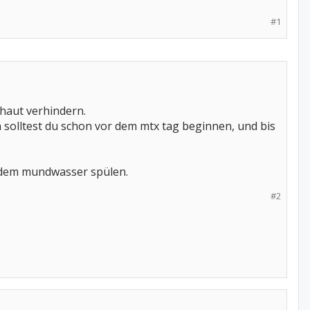
#1
haut verhindern.
 solltest du schon vor dem mtx tag beginnen, und bis
endem mundwasser spülen.
#2