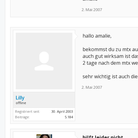
2. Mai 2007
hallo amalie,
bekommst du zu mtx auc
auch gut wirksam ist da
2 tage nach dem mtx wei
sehr wichtig ist auch 
2. Mai 2007
Lilly
offline
Registriert seit:
30. April 2003
Beiträge:
5.184
hilft leider nicht