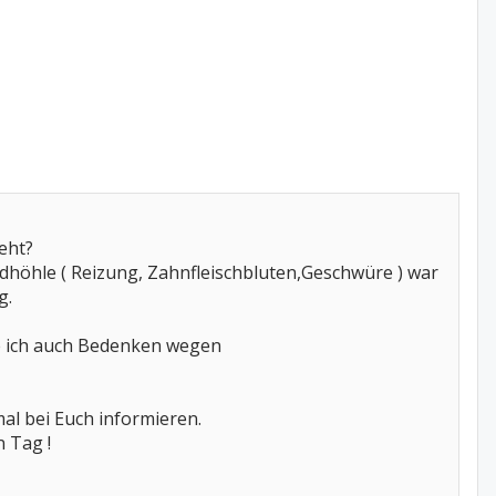
eht?
dhöhle ( Reizung, Zahnfleischbluten,Geschwüre ) war
g.
be ich auch Bedenken wegen
al bei Euch informieren.
n Tag !