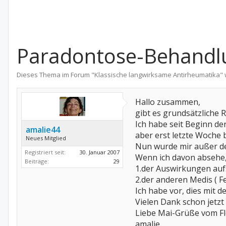
Paradontose-Behandlu
Dieses Thema im Forum "
Klassische langwirksame Antirheumatika
"
Hallo zusammen,
gibt es grundsätzliche
Ich habe seit Beginn de
amalie44
aber erst letzte Woche 
Neues Mitglied
Nun wurde mir außer de
Registriert seit:
30. Januar 2007
Wenn ich davon absehe, 
Beiträge:
29
1.der Auswirkungen au
2.der anderen Medis ( Fen
Ich habe vor, dies mit 
Vielen Dank schon jetzt
Liebe Mai-Grüße vom F
amalie