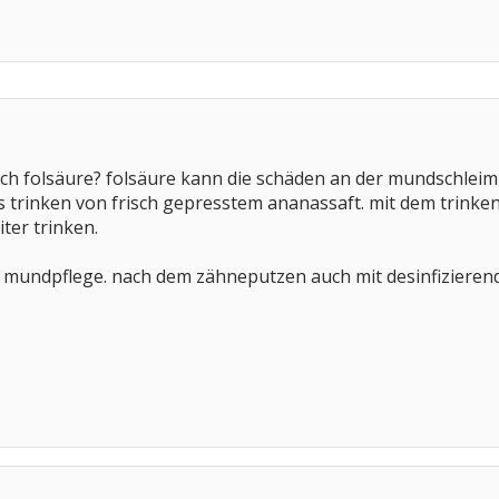
h folsäure? folsäure kann die schäden an der mundschleim
s trinken von frisch gepresstem ananassaft. mit dem trinken
ter trinken.
die mundpflege. nach dem zähneputzen auch mit desinfizier