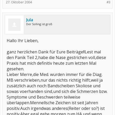
27. Oktober 2004
#3
Jula
Der Solling ist groß
Hallo Ihr Lieben,
ganz herzlichen Dank für Eure Beiträge!!Lest mal
den Panik Teil 2,habe die Nase gestrichen voll,diese
Praxis hat mich definitiv heute zum letzten Mal
gesehen.
Lieber Merre,die Med. wurden immer für die Diag.
MB verschrieben,nur das nichts richtig hilft,weil ja
zusätzlich auch noch Bandscheiben Skoliose und
sowas voerhanden sind,und sich die Schmerzen bzw.
Symptome und Beschwerden teilweise
überlappen.Mennellsche Zeichen ist seit Jahren
positiv.Auch irgendwas anderes(Reiter oder so?) ist
positiv.Aber egal,gehe morgen zum HA und wenn