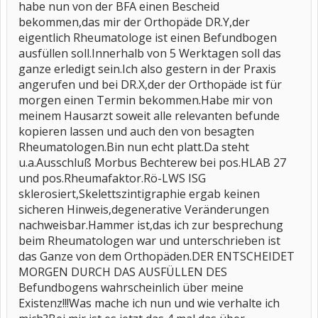
habe nun von der BFA einen Bescheid
bekommen,das mir der Orthopäde DR.Y,der
eigentlich Rheumatologe ist einen Befundbogen
ausfüllen soll.Innerhalb von 5 Werktagen soll das
ganze erledigt sein.Ich also gestern in der Praxis
angerufen und bei DR.X,der der Orthopäde ist für
morgen einen Termin bekommen.Habe mir von
meinem Hausarzt soweit alle relevanten befunde
kopieren lassen und auch den von besagten
Rheumatologen.Bin nun echt platt.Da steht
u.a.Ausschluß Morbus Bechterew bei pos.HLAB 27
und pos.Rheumafaktor.Rö-LWS ISG
sklerosiert,Skelettszintigraphie ergab keinen
sicheren Hinweis,degenerative Veränderungen
nachweisbar.Hammer ist,das ich zur besprechung
beim Rheumatologen war und unterschrieben ist
das Ganze von dem Orthopäden.DER ENTSCHEIDET
MORGEN DURCH DAS AUSFÜLLEN DES
Befundbogens wahrscheinlich über meine
Existenz!!!Was mache ich nun und wie verhalte ich