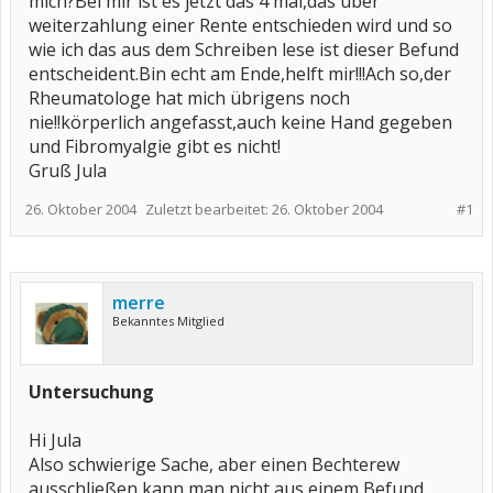
mich?Bei mir ist es jetzt das 4 mal,das über
weiterzahlung einer Rente entschieden wird und so
wie ich das aus dem Schreiben lese ist dieser Befund
entscheident.Bin echt am Ende,helft mir!!!Ach so,der
Rheumatologe hat mich übrigens noch
nie!!körperlich angefasst,auch keine Hand gegeben
und Fibromyalgie gibt es nicht!
Gruß Jula
26. Oktober 2004
Zuletzt bearbeitet:
26. Oktober 2004
#1
merre
Bekanntes Mitglied
Untersuchung
Hi Jula
Also schwierige Sache, aber einen Bechterew
ausschließen kann man nicht aus einem Befund