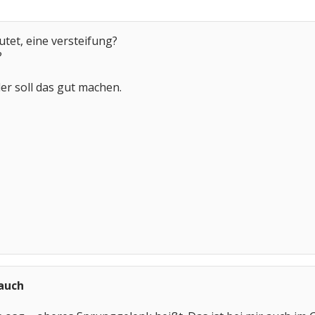
utet, eine versteifung?
?
der soll das gut machen.
 auch