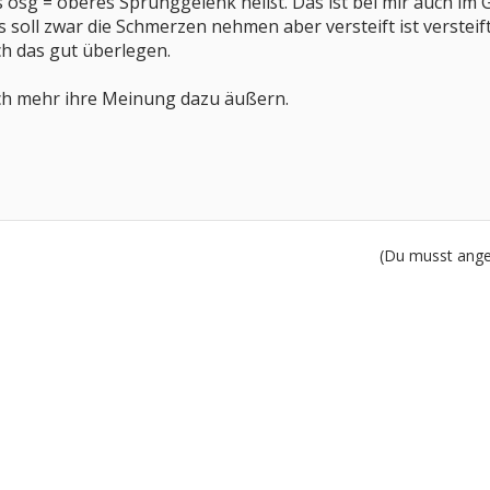
 osg = oberes Sprunggelenk heißt. Das ist bei mir auch im 
soll zwar die Schmerzen nehmen aber versteift ist versteift
ch das gut überlegen.
ch mehr ihre Meinung dazu äußern.
(Du musst angem