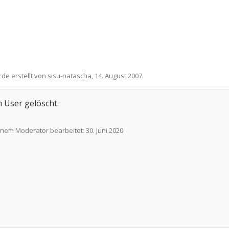
rde erstellt von
sisu-natascha
,
14. August 2007
.
 User gelöscht.
einem Moderator bearbeitet:
30. Juni 2020