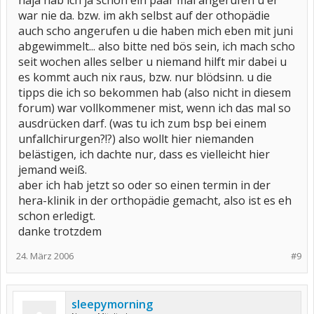
naja hab ich ja schon ein paar mal angerufen u er
war nie da. bzw. im akh selbst auf der othopädie
auch scho angerufen u die haben mich eben mit juni
abgewimmelt... also bitte ned bös sein, ich mach scho
seit wochen alles selber u niemand hilft mir dabei u
es kommt auch nix raus, bzw. nur blödsinn. u die
tipps die ich so bekommen hab (also nicht in diesem
forum) war vollkommener mist, wenn ich das mal so
ausdrücken darf. (was tu ich zum bsp bei einem
unfallchirurgen?!?) also wollt hier niemanden
belästigen, ich dachte nur, dass es vielleicht hier
jemand weiß.
aber ich hab jetzt so oder so einen termin in der
hera-klinik in der orthopädie gemacht, also ist es eh
schon erledigt.
danke trotzdem
24. März 2006
#9
sleepymorning