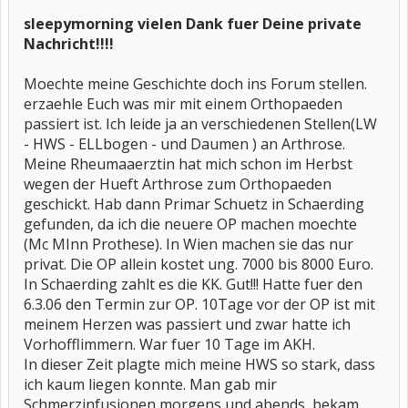
sleepymorning vielen Dank fuer Deine private
Nachricht!!!!
Moechte meine Geschichte doch ins Forum stellen.
erzaehle Euch was mir mit einem Orthopaeden
passiert ist. Ich leide ja an verschiedenen Stellen(LW
- HWS - ELLbogen - und Daumen ) an Arthrose.
Meine Rheumaaerztin hat mich schon im Herbst
wegen der Hueft Arthrose zum Orthopaeden
geschickt. Hab dann Primar Schuetz in Schaerding
gefunden, da ich die neuere OP machen moechte
(Mc MInn Prothese). In Wien machen sie das nur
privat. Die OP allein kostet ung. 7000 bis 8000 Euro.
In Schaerding zahlt es die KK. Gut!!! Hatte fuer den
6.3.06 den Termin zur OP. 10Tage vor der OP ist mit
meinem Herzen was passiert und zwar hatte ich
Vorhofflimmern. War fuer 10 Tage im AKH.
In dieser Zeit plagte mich meine HWS so stark, dass
ich kaum liegen konnte. Man gab mir
Schmerzinfusionen morgens und abends, bekam