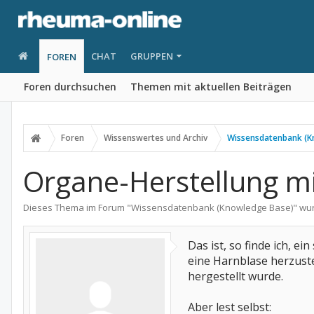
CHAT
GRUPPEN
FOREN
Foren durchsuchen
Themen mit aktuellen Beiträgen
Foren
Wissenswertes und Archiv
Wissensdatenbank (K
Organe-Herstellung mit
Dieses Thema im Forum "
Wissensdatenbank (Knowledge Base)
" wu
Das ist, so finde ich, 
eine Harnblase herzuste
hergestellt wurde.
Aber lest selbst: