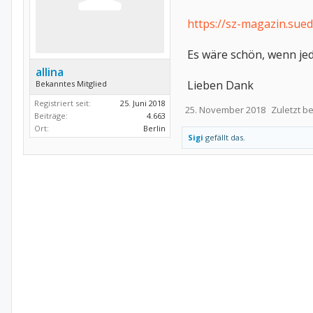
https://sz-magazin.sued
Es wäre schön, wenn jed
allina
Lieben Dank
Bekanntes Mitglied
Registriert seit:
25. Juni 2018
25. November 2018
Zuletzt b
Beiträge:
4.663
Ort:
Berlin
Sigi
gefällt das.