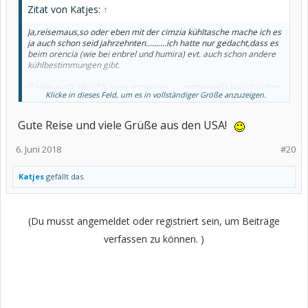
Zitat von Katjes:
↑
Ja,reisemaus,so oder eben mit der cimzia kühltasche mache ich es
ja auch schon seid jahrzehnten..........ich hatte nur gedacht,dass es
beim orencia (wie bei enbrel und humira) evt. auch schon andere
kühlbestimmungen gibt.
Danke euch allen für eure antworten.......mittlerweile bin ich schon
Klicke in dieses Feld, um es in vollständiger Größe anzuzeigen.
unterwegs ☺
Liebe grüße
Katjes
Gute Reise und viele Grüße aus den USA!
6. Juni 2018
#20
Katjes
gefällt das.
(Du musst angemeldet oder registriert sein, um Beiträge
verfassen zu können. )