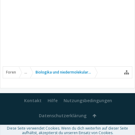
Foren
...
Biologika und niedermolekulare Wirkstoffe
Kontakt
Hilfe
Nutzungsbedingungen
Datenschutzerklärung
Diese Seite verwendet Cookies. Wenn du dich weiterhin auf dieser Seite
Forum software by XenForo™
aufhältst, akzeptierst du unseren Einsatz von Cookies.
-
Deutsch von xenDach