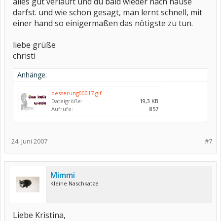
alles gut verläuft und du bald wieder nach hause
darfst. und wie schon gesagt, man lernt schnell, mit
einer hand so einigermaßen das nötigste zu tun.
liebe grüße
christi
Anhänge:
besserung00017.gif
Dateigröße:
19,3 KB
Aufrufe:
857
24. Juni 2007
#7
Mimmi
Kleine Naschkatze
Liebe Kristina,