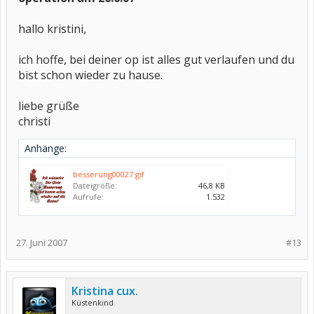
hallo kristini,
ich hoffe, bei deiner op ist alles gut verlaufen und du
bist schon wieder zu hause.
liebe grüße
christi
Anhänge:
besserung00027.gif
Dateigröße:
46,8 KB
Aufrufe:
1.532
27. Juni 2007
#13
Kristina cux.
Küstenkind