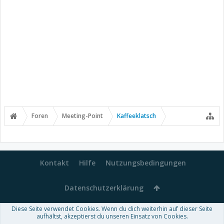
Foren
Meeting-Point
Kaffeeklatsch
Kontakt
Hilfe
Nutzungsbedingungen
Datenschutzerklärung
Diese Seite verwendet Cookies. Wenn du dich weiterhin auf dieser Seite
Forum software by XenForo™
aufhältst, akzeptierst du unseren Einsatz von Cookies.
-
Deutsch von xenDach