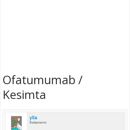
Ofatumumab /
Kesimta
ylla
Rollanierin