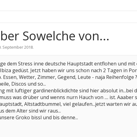
aber Sowelche von...
0. September 2018
.
Tage dem Stress inne deutsche Hauptstadt entflohen und mit
iza gedüst. Jetzt haben wir uns schon nach 2 Tagen in Port
p. Essen, Wetter, Zimmer, Gegend, Leute - naja Reihenfolge 
ile, Discos und so...
 mit luftiger gardinenblickdichte sind hier absolut in...be
 muss was drüber und wenns nurn Hauch von .... ist. Aaaber si
auptstadt, Altstadtbummel, viel gelaufen...jetzt warten wir 
us dem Alter sind wir raus...
nsere Groko bissl und bis denne...