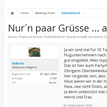
Foren
Meeting-Point
Kaffeeklatsch
Nur´n paar Grüsse ... 
Dieses Thema im Forum "
Kaffeeklatsch
" wurde erstellt von
merre
,
3
Ja wir sind mal für 10 
Flugunternehmen nach Ib
gut eingelebt. Alles top
merre
Das ist hier auch Partyme
Bekanntes Mitglied
Übrigens Oberbekleidung
Registriert seit:
30. April 2003
hier nirgends rein, also
Beiträge:
4.196
Heut waren wir in der H
Ort:
Berlin
Heia...nee nicht Disko, a
Ja denn untestützt mal u
merre und Frau
30. September 2018