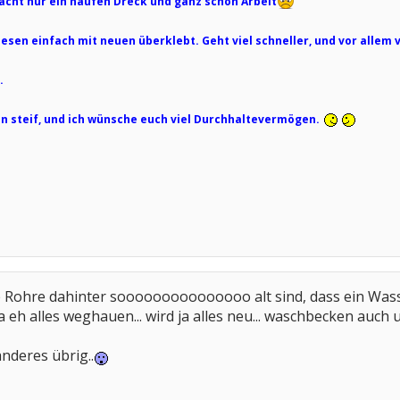
acht nur ein haufen Dreck und ganz schön Arbeit
esen einfach mit neuen überklebt. Geht viel schneller, und vor allem v
.
en steif, und ich wünsche euch viel Durchhaltevermögen.
... die Rohre dahinter sooooooooooooooo alt sind, dass ein W
eh alles weghauen... wird ja alles neu... waschbecken auch u
anderes übrig..