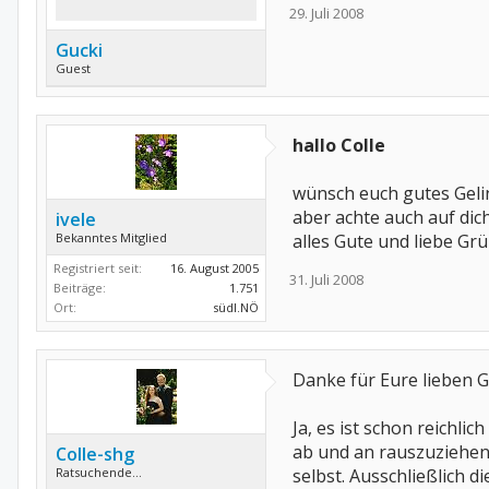
29. Juli 2008
Gucki
Guest
hallo Colle
wünsch euch gutes Gel
aber achte auch auf dich
ivele
Bekanntes Mitglied
alles Gute und liebe Gr
Registriert seit:
16. August 2005
31. Juli 2008
Beiträge:
1.751
Ort:
südl.NÖ
Danke für Eure lieben Gr
Ja, es ist schon reichli
ab und an rauszuziehen 
Colle-shg
Ratsuchende...
selbst. Ausschließlich 