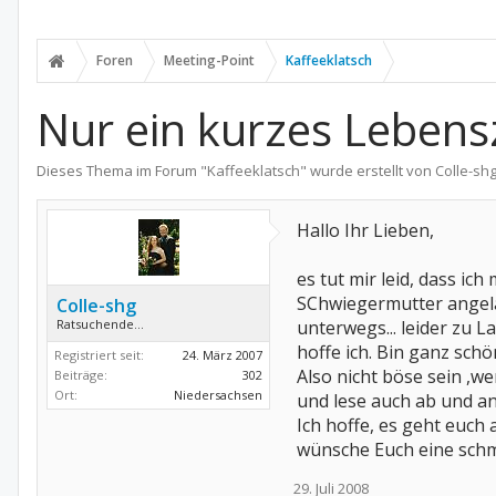
Foren
Meeting-Point
Kaffeeklatsch
Nur ein kurzes Lebens
Dieses Thema im Forum "
Kaffeeklatsch
" wurde erstellt von
Colle-sh
Hallo Ihr Lieben,
es tut mir leid, dass ic
SChwiegermutter angelau
Colle-shg
Ratsuchende...
unterwegs... leider zu 
hoffe ich. Bin ganz sch
Registriert seit:
24. März 2007
Also nicht böse sein ,we
Beiträge:
302
Ort:
Niedersachsen
und lese auch ab und an
Ich hoffe, es geht euch al
wünsche Euch eine schm
29. Juli 2008