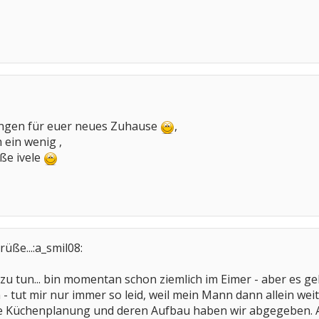
ingen für euer neues Zuhause
,
 ein wenig ,
üße ivele
üße...:a_smil08:
ch zu tun... bin momentan schon ziemlich im Eimer - aber es 
- tut mir nur immer so leid, weil mein Mann dann allein wei
die Küchenplanung und deren Aufbau haben wir abgegeben. Al