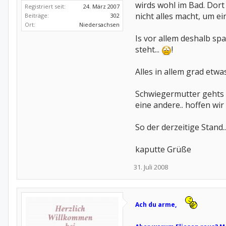
wirds wohl im Bad. Dort 
Registriert seit:
24. März 2007
nicht alles macht, um ein
Beiträge:
302
Ort:
Niedersachsen
Is vor allem deshalb sp
steht...
!
Alles in allem grad etw
Schwiegermutter gehts so
eine andere.. hoffen wir 
So der derzeitige Stand..
kaputte Grüße
31. Juli 2008
Ach du arme,