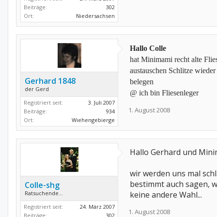
Beiträge:
302
Ort:
Niedersachsen
Hallo Colle
hat Minimami recht alte Flie
austauschen Schlitze wieder
Gerhard 1848
belegen
der Gerd
@ ich bin Fliesenleger
Registriert seit:
3. Juli 2007
1. August 2008
Beiträge:
934
Ort:
Wiehengebierge
Hallo Gerhard und Mini
wir werden uns mal schl
bestimmt auch sagen, wo
Colle-shg
Ratsuchende...
keine andere Wahl...
Registriert seit:
24. März 2007
1. August 2008
Beiträge:
302