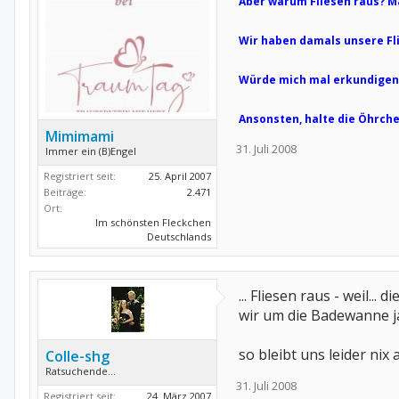
Aber warum Fliesen raus? M
Wir haben damals unsere Fli
Würde mich mal erkundigen
Ansonsten, halte die Öhrch
Mimimami
31. Juli 2008
Immer ein (B)Engel
Registriert seit:
25. April 2007
Beiträge:
2.471
Ort:
Im schönsten Fleckchen
Deutschlands
... Fliesen raus - weil
wir um die Badewanne ja 
so bleibt uns leider nix 
Colle-shg
Ratsuchende...
31. Juli 2008
Registriert seit:
24. März 2007