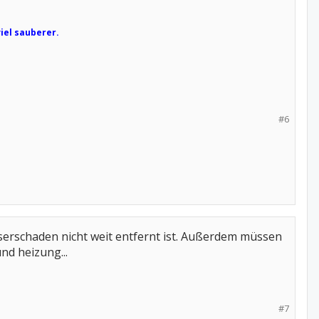
iel sauberer.
#6
asserschaden nicht weit entfernt ist. Außerdem müssen
nd heizung...
#7