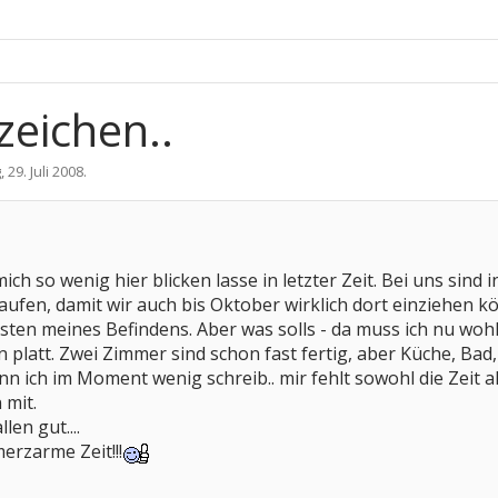
zeichen..
g
,
29. Juli 2008
.
h mich so wenig hier blicken lasse in letzter Zeit. Bei uns s
fen, damit wir auch bis Oktober wirklich dort einziehen könn
Lasten meines Befindens. Aber was solls - da muss ich nu woh
ön platt. Zwei Zimmer sind schon fast fertig, aber Küche, Ba
nn ich im Moment wenig schreib.. mir fehlt sowohl die Zeit 
 mit.
len gut....
erzarme Zeit!!!