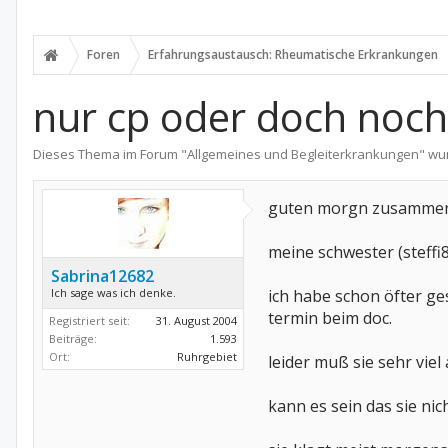
Foren
Erfahrungsaustausch: Rheumatische Erkrankungen
nur cp oder doch noc
Dieses Thema im Forum "
Allgemeines und Begleiterkrankungen
" wu
guten morgn zusamme
meine schwester (steffi8
Sabrina12682
Ich sage was ich denke.
ich habe schon öfter ges
termin beim doc.
Registriert seit:
31. August 2004
Beiträge:
1.593
Ort:
Ruhrgebiet
leider muß sie sehr viel
kann es sein das sie ni