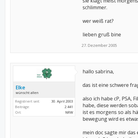
sie klagt meist morgen
schlimmer.
wer weiß rat?
lieben gruß bine
27. Dezember 2005
hallo sabrina,
das ist eine schwere fr
Elke
wünscht allen
also ich habe cP, PSA, 
Registriert seit:
30. April 2003
habe, diese werden soba
Beiträge:
2.441
ist es morgens so als h
Ort:
NRW
bewegung wird es etwas
mein doc sagte mir das 