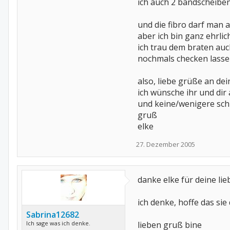
ich auch 2 bandscheibe
und die fibro darf man 
aber ich bin ganz ehrlich
ich trau dem braten au
nochmals checken lassen
also, liebe grüße an dei
ich wünsche ihr und dir 
und keine/wenigere sc
gruß
elke
27. Dezember 2005
danke elke für deine lie
ich denke, hoffe das sie
Sabrina12682
Ich sage was ich denke.
lieben gruß bine