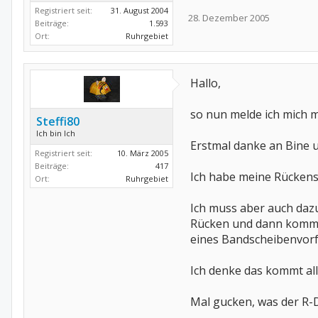
Registriert seit:
31. August 2004
28. Dezember 2005
Beiträge:
1.593
Ort:
Ruhrgebiet
Hallo,
so nun melde ich mich m
Steffi80
Ich bin Ich
Erstmal danke an Bine u
Registriert seit:
10. März 2005
Beiträge:
417
Ich habe meine Rückens
Ort:
Ruhrgebiet
Ich muss aber auch dazu
Rücken und dann kommt 
eines Bandscheibenvorf
Ich denke das kommt all
Mal gucken, was der R-D