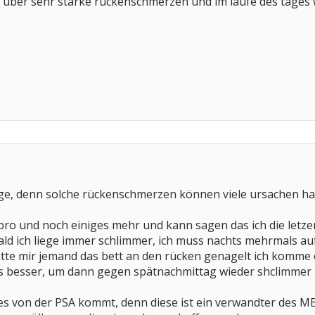
s über sehr starke rückenschmerzen und im laufe des tages 
age, denn solche rückenschmerzen können viele ursachen habe
Fibro und noch einiges mehr und kann sagen das ich die letz
ld ich liege immer schlimmer, ich muss nachts mehrmals auf
ätte mir jemand das bett an den rücken genagelt ich komme of
 besser, um dann gegen spätnachmittag wieder shclimmer 
es von der PSA kommt, denn diese ist ein verwandter des MB