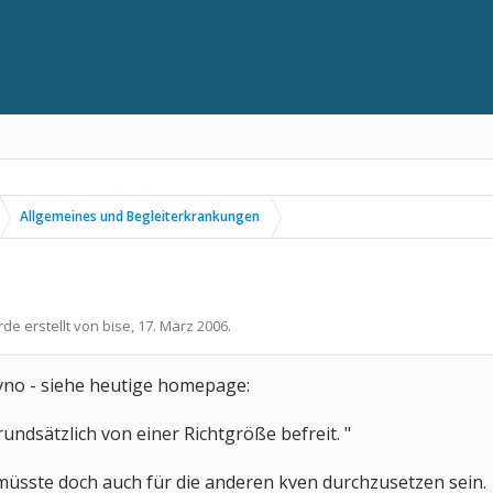
Allgemeines und Begleiterkrankungen
rde erstellt von
bise
,
17. März 2006
.
kvno - siehe heutige homepage:
ndsätzlich von einer Richtgröße befreit. "
müsste doch auch für die anderen kven durchzusetzen sein.