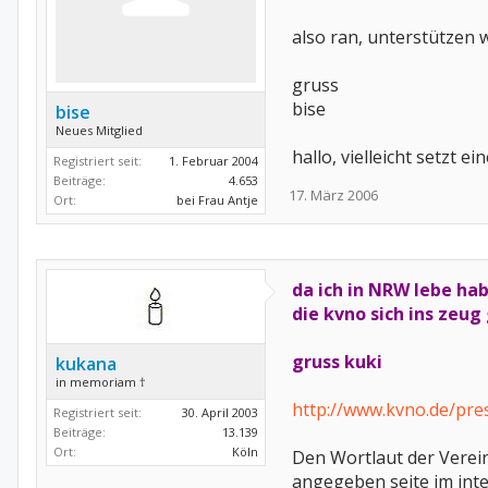
also ran, unterstützen w
gruss
bise
bise
Neues Mitglied
hallo, vielleicht setzt 
Registriert seit:
1. Februar 2004
Beiträge:
4.653
17. März 2006
Ort:
bei Frau Antje
da ich in NRW lebe hab
die kvno sich ins zeug
gruss kuki
kukana
in memoriam †
http://www.kvno.de/pre
Registriert seit:
30. April 2003
Beiträge:
13.139
Ort:
Köln
Den Wortlaut der Verei
angegeben seite im inte