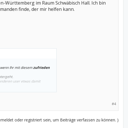
den-Württemberg im Raum Schwäbisch Hall. Ich bin
emanden finde, der mir helfen kann.
, wenn Ihr mit diesem
zufrieden
ntergeht.
e anderen user etwas damit
e soll keine Negativliste, sondern
#4
eldet oder registriert sein, um Beiträge verfassen zu können. )