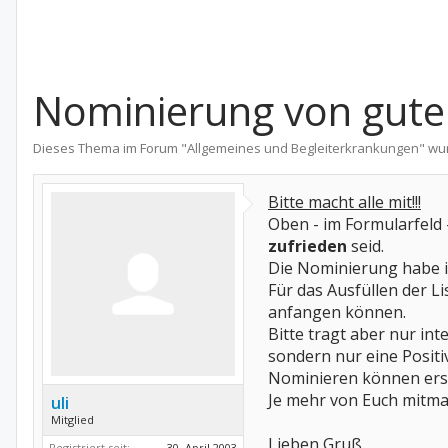
Nominierung von gute
Dieses Thema im Forum "
Allgemeines und Begleiterkrankungen
" wu
Bitte macht alle mit!!!
Oben - im Formularfeld 
zufrieden
seid.
Die Nominierung habe ic
Für das Ausfüllen der Li
anfangen können.
Bitte tragt aber nur int
sondern nur eine Positi
Nominieren können erst 
Je mehr von Euch mitmac
uli
Mitglied
Lieben Gruß
Registriert seit:
30. April 2003