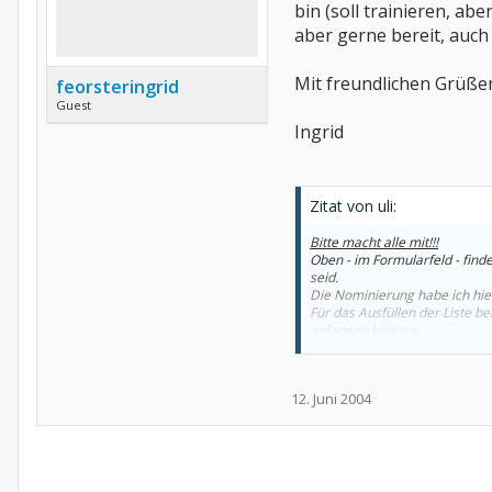
bin (soll trainieren, a
aber gerne bereit, auch
Mit freundlichen Grüße
feorsteringrid
Guest
Ingrid
Zitat von uli:
Bitte macht alle mit!!!
Oben - im Formularfeld - find
seid.
Die Nominierung habe ich hie
Für das Ausfüllen der Liste be
anfangen können.
Bitte tragt aber nur internist
nur eine Positivliste werden.
Nominieren können erst einmal
12. Juni 2004
Je mehr von Euch mitmachen, d
Lieben Gruß
Uli