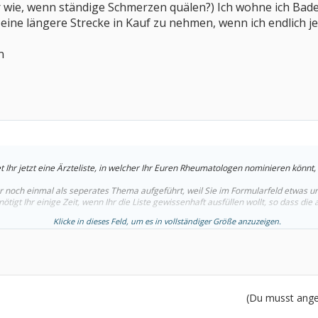
ber wie, wenn ständige Schmerzen quälen?) Ich wohne ich Ba
 eine längere Strecke in Kauf zu nehmen, wenn ich endlich j
n
et Ihr jetzt eine Ärzteliste, in welcher Ihr Euren Rheumatologen nominieren könnt
r noch einmal als seperates Thema aufgeführt, weil Sie im Formularfeld etwas u
nötigt Ihr einige Zeit, wenn Ihr die Liste gewissenhaft ausfüllen wollt, so dass di
Klicke in dieses Feld, um es in vollständiger Größe anzuzeigen.
ische Rheumatologen ein, wenn Ihr wirklich mit diesen zufrieden seid. Die Ärztelist
 nur die user, die vor dem 31.03.2004 registriert waren.
esto aussagekräftiger wird die Liste.
(Du musst angem